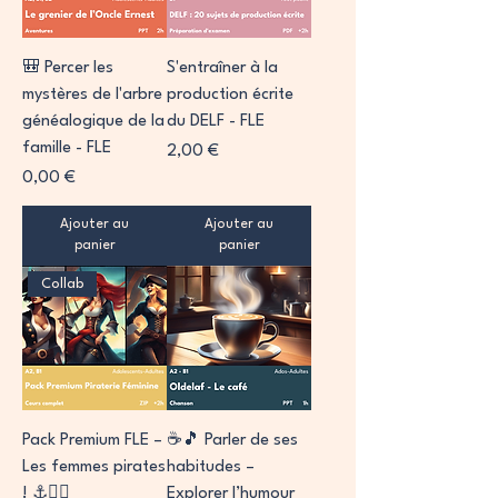
🎒 Percer les
S'entraîner à la
mystères de l'arbre
production écrite
généalogique de la
du DELF - FLE
famille - FLE
Prix
2,00 €
Prix
0,00 €
Ajouter au
Ajouter au
panier
panier
Collab
Pack Premium FLE –
☕🎵 Parler de ses
Les femmes pirates
habitudes –
! ⚓🏴‍☠️
Explorer l’humour