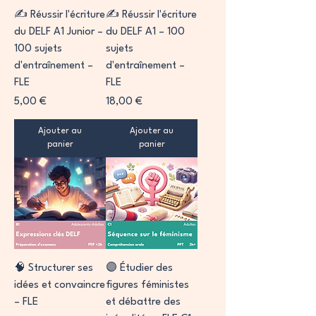
✍️ Réussir l'écriture
✍️ Réussir l'écriture
du DELF A1 Junior –
du DELF A1 – 100
100 sujets
sujets
d'entraînement –
d'entraînement –
FLE
FLE
Prix
Prix
5,00 €
18,00 €
Ajouter au
Ajouter au
panier
panier
🧠 Structurer ses
🟣 Étudier des
idées et convaincre
figures féministes
– FLE
et débattre des