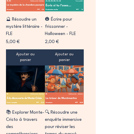
🔮 Résoudre un
🎃 Écrire pour
mystère littéraire -
frissonner -
FLE
Halloween - FLE
Prix
Prix
5,00 €
2,00 €
Ajouter au
Ajouter au
panier
panier
📚 Explorer Monte-
🔍 Résoudre une
Cristo à travers
enquête immersive
des
pour réviser les