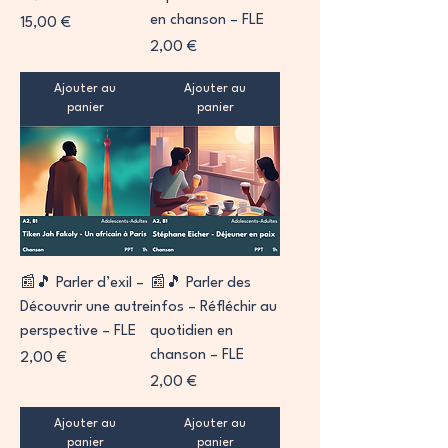
en chanson – FLE
Prix
15,00 €
Prix
2,00 €
Ajouter au
Ajouter au
panier
panier
📰🎵 Parler d’exil –
📰🎵 Parler des
Découvrir une autre
infos – Réfléchir au
perspective – FLE
quotidien en
chanson – FLE
Prix
2,00 €
Prix
2,00 €
Ajouter au
Ajouter au
panier
panier