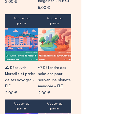
inégalités – FLE C1
Prix
2,00 €
Prix
5,00 €
Ajouter au
Ajouter au
panier
panier
🌊 Découvrir
🌱 Défendre des
Marseille et parler
solutions pour
de ses voyages –
sauver une planète
FLE
menacée – FLE
Prix
Prix
2,00 €
2,00 €
Ajouter au
Ajouter au
panier
panier