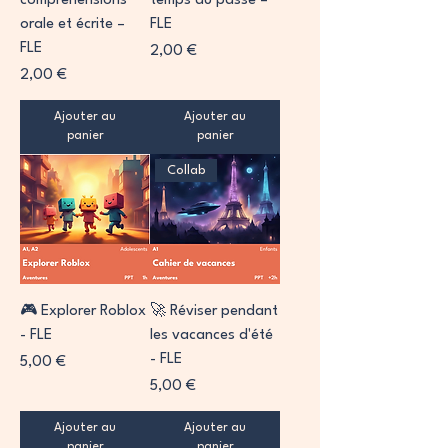
compréhensions
temps du passé –
orale et écrite –
FLE
FLE
Prix
2,00 €
Prix
2,00 €
Ajouter au
Ajouter au
panier
panier
Collab
🎮 Explorer Roblox
🚀 Réviser pendant
- FLE
les vacances d'été
- FLE
Prix
5,00 €
Prix
5,00 €
Ajouter au
Ajouter au
panier
panier