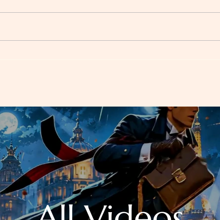
Apprendre les Accords en
100 
Genre et en Nombre avec
"à" e
une Activité FLE Ludique pour
prat
Enfants et Adolescents :
Mission Secrète 🕵️‍♀️
All Videos