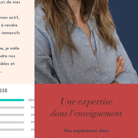
urs de mes
mon actif,
 à rendre
t immersifs
es
, je mêle
ndre nos
ibles et
e.
Une expertise
dans l'enseignement
Nos expériences dans