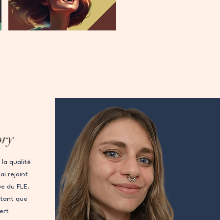
ory
la qualité
i rejoint
ue du FLE.
 tant que
vert