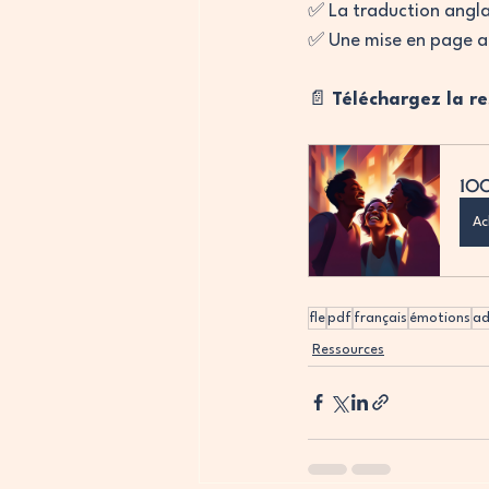
✅ La traduction angla
✅ Une mise en page a
📄 
Téléchargez la re
100
Ac
fle
pdf
français
émotions
ad
Ressources