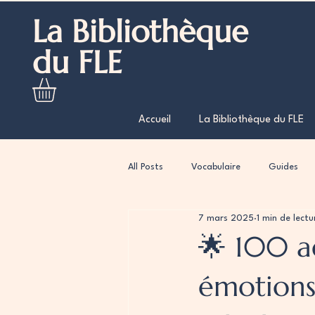
La Bibliothèque
du FLE
Accueil
La Bibliothèque du FLE
All Posts
Vocabulaire
Guides
7 mars 2025
1 min de lectu
🌟 100 a
émotions