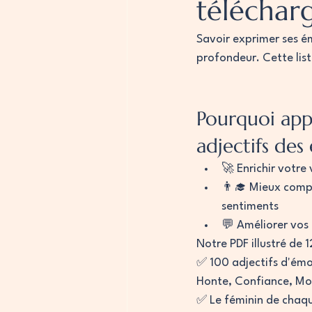
téléchar
Savoir exprimer ses é
profondeur. Cette list
Pourquoi app
adjectifs des
🚀 Enrichir votre
👨‍🎓 Mieux comp
sentiments
💬 Améliorer vos 
Notre PDF illustré de 1
✅ 100 adjectifs d'émot
Honte, Confiance, Mot
✅ Le féminin de chaqu