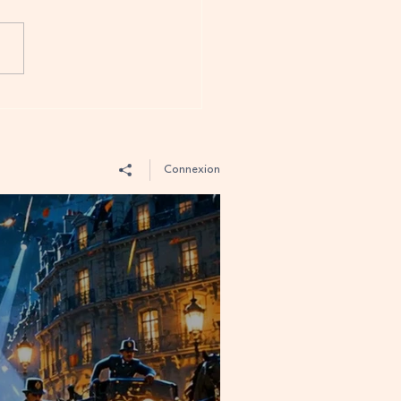
Verbes Suivis de "de" et
n Français B1 B2 - Guide
ique pour profs de FLE
Connexion