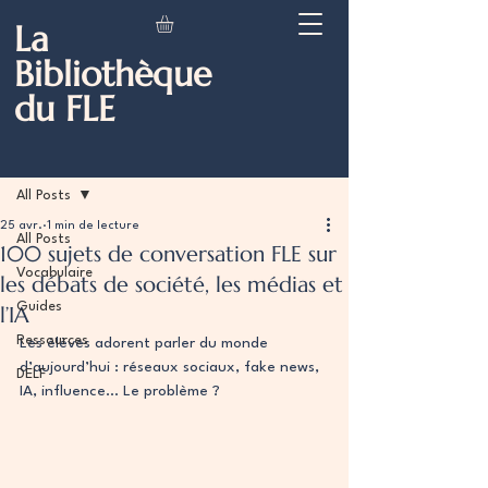
La
Bibliothèque
du FLE
Post
All Posts
25 avr.
1 min de lecture
All Posts
100 sujets de conversation FLE sur
Vocabulaire
les débats de société, les médias et
Guides
l’IA
Ressources
Les élèves adorent parler du monde 
d’aujourd’hui : réseaux sociaux, fake news, 
DELF
IA, influence… Le problème ?