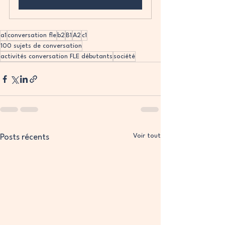
a1
conversation fle
b2
B1
A2
c1
100 sujets de conversation
activités conversation FLE débutants
société
Voir tout
Posts récents