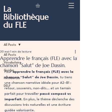
La
Bibliothèque
du FLE
Post
All Posts
30 mai
1 min de lecture
All Posts
Apprendre le français (FLE) avec la
Vocabulaire
chanson "Salut" de Joe Dassin.
Guides
Pour 
apprendre le français (FLE) avec la 
chanson “Salut” de Joe Dassin
, tu tiens 
Ressources
une chanson narrative idéale pour A2–B1 : 
DELF
retour, souvenirs, non-dits… et un terrain 
parfait pour travailler 
passé composé vs 
imparfait
. En plus, le thème déclenche des 
discussions très naturelles et une écriture 
guidée valorisante.