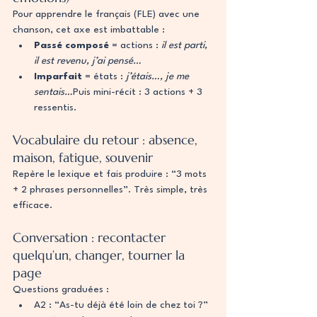
Pour apprendre le français (FLE) avec une 
chanson, cet axe est imbattable :
Passé composé
 = actions : 
il est parti, 
il est revenu, j’ai pensé…
Imparfait
 = états : 
j’étais…, je me 
sentais…
Puis mini-récit : 3 actions + 3 
ressentis.
Vocabulaire du retour : absence, 
maison, fatigue, souvenir
Repère le lexique et fais produire : “3 mots 
+ 2 phrases personnelles”. Très simple, très 
efficace.
Conversation : recontacter 
quelqu’un, changer, tourner la 
page
Questions graduées :
A2 : “As-tu déjà été loin de chez toi ?”