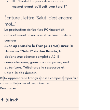
B1 : “Faut-il toujours dire ce qu’on 
ressent avant qu’il soit trop tard ?”
Écriture : lettre “Salut, c’est encore 
moi…”
La production écrite fixe PC/imparfait 
naturellement, avec une structure facile à 
corriger.
Avec 
apprendre le français (FLE) avec la 
chanson “Salut” de Joe Dassin
, tu 
obtiens une séance complète A2–B1 : 
compréhension, grammaire du passé, oral 
et écriture. Télécharge la ressource et 
utilise-la dès demain.
B1
A2
apprendre le français
passé composé
imparfait
chanson fle
saluer et se présenter
Ressources