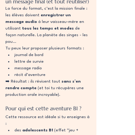
un message final (et tout réutiliser)
La force du format, c’est la mission finale : 
les élèves doivent 
enregistrer un 
message audio
 à leur vaisseau-mère en 
utilisant 
tous les temps et modes
 de 
façon naturelle. La planète des singes - les 
pou…
Tu peux leur proposer plusieurs formats :
journal de bord
lettre de survie
message radio
récit d’aventure
➡️ Résultat : ils révisent tout 
sans s’en 
rendre compte
 (et toi tu récupères une 
production orale incroyable).
Pour qui est cette aventure B1 ?
Cette ressource est idéale si tu enseignes à 
:
des 
adolescents B1
 (effet “jeu + 