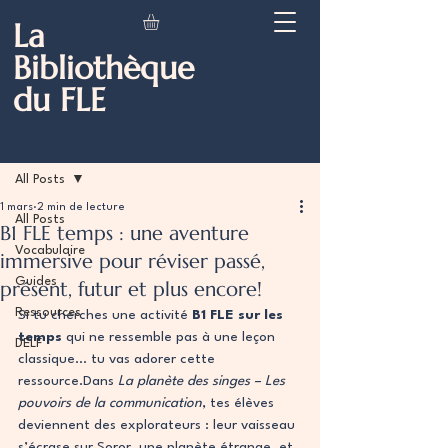
La
Bibliothèque
du FLE
Post
All Posts
1 mars
2 min de lecture
All Posts
B1 FLE temps : une aventure
Vocabulaire
immersive pour réviser passé,
Guides
présent, futur et plus encore!
Ressources
Si tu cherches une activité 
B1 FLE sur les 
temps
 qui ne ressemble pas à une leçon 
DELF
classique… tu vas adorer cette 
ressource.Dans 
La planète des singes – Les 
pouvoirs de la communication
, tes élèves 
deviennent des explorateurs : leur vaisseau 
s’écrase sur Soror, une planète étrange, et 