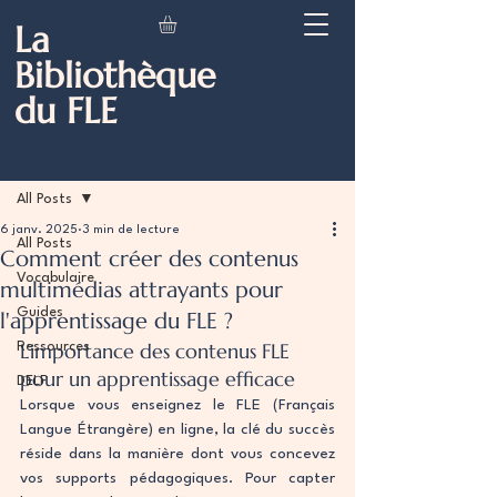
La
Bibliothèque
du FLE
Post
All Posts
6 janv. 2025
3 min de lecture
All Posts
Comment créer des contenus
Vocabulaire
multimédias attrayants pour
Guides
l'apprentissage du FLE ?
L’importance des contenus FLE 
Ressources
pour un apprentissage efficace
DELF
Lorsque vous enseignez le FLE (Français 
Langue Étrangère) en ligne, la clé du succès 
réside dans la manière dont vous concevez 
vos supports pédagogiques. Pour capter 