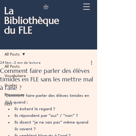
La
Bibliothèque
du FLE
Post
All Posts
24 févr.
2 min de lecture
All Posts
Comment faire parler des élèves
Vocabulaire
timides en FLE sans les mettre mal
Guides
à l’aise ?
Ressources
Comment faire parler des élèves timides en 
FLE quand :
DELF
Ils évitent le regard ?
Ils répondent par “oui” / “non” ?
Ils disent “je ne sais pas” même quand 
ils savent ?
Ils semblent bloqués à l’oral ?