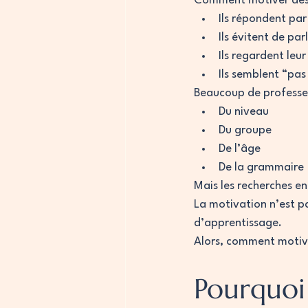
Comment motiver des 
Ils répondent pa
Ils évitent de par
Ils regardent leu
Ils semblent “pas
Beaucoup de professeu
Du niveau
Du groupe
De l’âge
De la grammaire
Mais les recherches e
La motivation n’est pa
d’apprentissage.
Alors, comment motive
Pourquoi