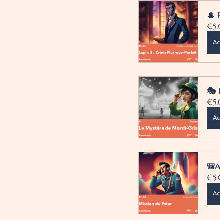
🎩 
€5
Ac
🎭 
€5
Ac
🎒A
€5
Ac