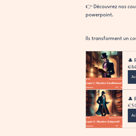
👉 Découvrez nos cours
powerpoint.
Ils transforment un co
🎩 
€5
Ac
🎩 
€5
Ac