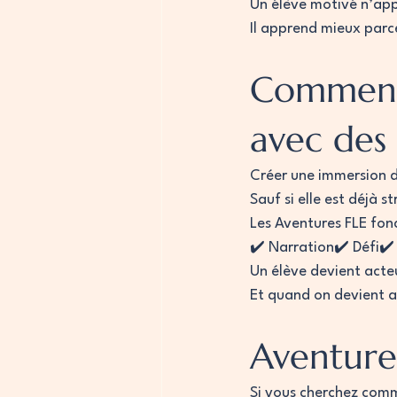
Un élève motivé n’app
Il apprend mieux parce
Comment 
avec des 
Créer une immersion
Sauf si elle est déjà s
Les Aventures FLE fon
✔️ Narration✔️ Défi✔️
Un élève devient acte
Et quand on devient a
Aventure
Si vous cherchez comm