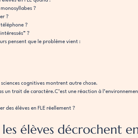
élèves en FLE quand :
r monosyllabes ?
ler ?
r téléphone ?
 intéressés” ?
rs pensent que le problème vient :
n sciences cognitives montrent autre chose.
s un trait de caractère.C’est une réaction à l’environnemen
r des élèves en FLE réellement ?
 les élèves décrochent en