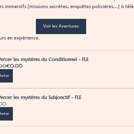
 immersifs (missions secrètes, enquêtes policières...) à tél
Voir les Aventures
urs en expérience.
Percer les mystères du Conditionnel - FLE
.00
€0.00
heter
Percer les mystères du Subjonctif - FLE
.00
heter