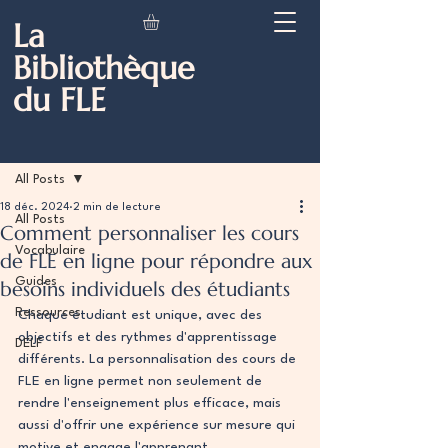
La
Bibliothèque
du FLE
Post
All Posts
18 déc. 2024
2 min de lecture
All Posts
Comment personnaliser les cours
Vocabulaire
de FLE en ligne pour répondre aux
Guides
besoins individuels des étudiants
Ressources
Chaque étudiant est unique, avec des 
objectifs et des rythmes d'apprentissage 
DELF
différents. La personnalisation des cours de 
FLE en ligne permet non seulement de 
rendre l'enseignement plus efficace, mais 
aussi d'offrir une expérience sur mesure qui 
motive et engage l'apprenant.