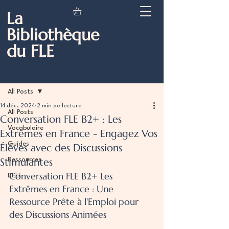
La
Bibliothèque
du FLE
Post
All Posts
14 déc. 2024
2 min de lecture
All Posts
Conversation FLE B2+ : Les
Vocabulaire
Extrêmes en France - Engagez Vos
Guides
Élèves avec des Discussions
Stimulantes
Ressources
Conversation FLE B2+ Les 
DELF
Extrêmes en France : Une 
Ressource Prête à l'Emploi pour 
des Discussions Animées