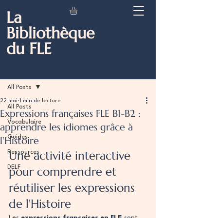
La
Bibliothèque
du FLE
Post
All Posts
22 mai
1 min de lecture
All Posts
Expressions françaises FLE B1-B2 :
Vocabulaire
apprendre les idiomes grâce à
Guides
l'Histoire
Une activité interactive 
Ressources
DELF
pour comprendre et 
réutiliser les expressions 
de l'Histoire
Les 
expressions françaises en FLE
 sont 