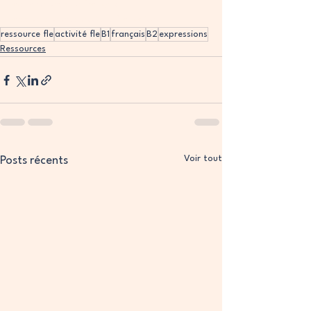
activité lexique français
apprendre expressions françaises
ressource fle
activité fle
B1
français
B2
expressions
Ressources
Voir tout
Posts récents