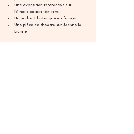
Une exposition interactive sur 
l'émancipation féminine
Un podcast historique en français
Une pièce de théâtre sur Jeanne la 
Lionne
Liens Interdisciplinaires
Ces 
ressources FLE
 se connectent 
parfaitement avec :
L'histoire pour contextualiser l'époque
La géographie pour situer les 
aventures pirates
L'éducation civique pour les questions 
d'égalité
Les arts pour les productions créatives
Embarquez dans 
l'Aventure des Femmes 
Pirates !