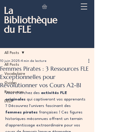
La
Bibliothèque
du FLE
Post
All Posts
10 juin 2025
4 min de lecture
All Posts
Femmes Pirates : 3 Ressources FLE
Vocabulaire
Exceptionnelles pour
Guides
Révolutionner vos Cours A2-B1
Ressources
Vous cherchez des 
activités FLE 
originales
 qui captiveront vos apprenants 
DELF
? Découvrez l'univers fascinant des 
femmes pirates
 françaises ! Ces figures 
historiques méconnues offrent un terrain 
d'apprentissage extraordinaire pour vos 
cours de français langue étrangère.