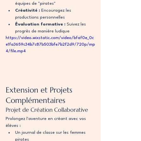
équipes de "pirates"
Créativité :
 Encouragez les 
productions personnelles
Évaluation formative :
 Suivez les 
progrès de manière ludique
https://video.wixstatic.com/video/bfaf0e_0c
e1fa3659c34b7c87b503bfe7b2f2d9/720p/mp
4/file.mp4
Extension et Projets 
Complémentaires
Projet de Création Collaborative
Prolongez l'aventure en créant avec vos 
élèves :
Un journal de classe sur les femmes 
pirates