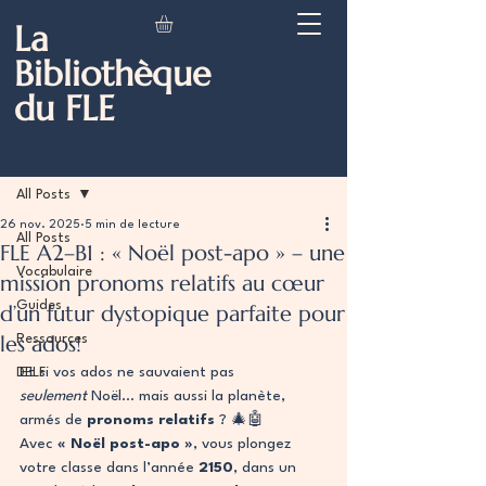
La
Bibliothèque
du FLE
Post
All Posts
26 nov. 2025
5 min de lecture
All Posts
FLE A2–B1 : « Noël post-apo » – une
Vocabulaire
mission pronoms relatifs au cœur
Guides
d’un futur dystopique parfaite pour
les ados!
Ressources
Et si vos ados ne sauvaient pas 
DELF
seulement
 Noël… mais aussi la planète, 
armés de 
pronoms relatifs
 ? 🎄🤖
Avec 
« Noël post-apo »
, vous plongez 
votre classe dans l’année 
2150
, dans un 