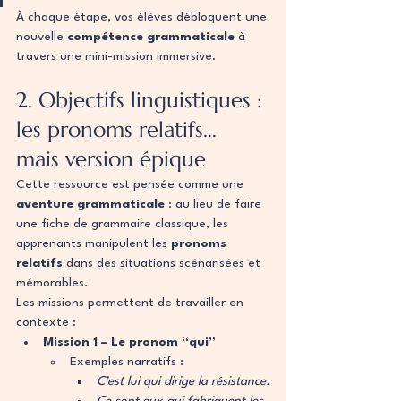
À chaque étape, vos élèves débloquent une 
nouvelle 
compétence grammaticale
 à 
travers une mini-mission immersive.
2. Objectifs linguistiques : 
les pronoms relatifs… 
mais version épique
Cette ressource est pensée comme une 
aventure grammaticale
 : au lieu de faire 
une fiche de grammaire classique, les 
apprenants manipulent les 
pronoms 
relatifs
 dans des situations scénarisées et 
mémorables.
Les missions permettent de travailler en 
contexte :
Mission 1 – Le pronom “qui”
Exemples narratifs :
C’est lui qui dirige la résistance.
Ce sont eux qui fabriquent les 