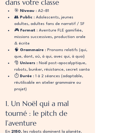
dans votre classe
🎯 
Niveau
 : A2–B1 
👥 
Public
 : Adolescents, jeunes 
adultes, adultes fans de narratif / SF
🎮 
Format
 : Aventure FLE gamifiée, 
missions successives, production orale 
& écrite
🧠 
Grammaire
 : Pronoms relatifs (qui, 
que, dont, où, à qui, avec qui, à quoi)
🎅 
Univers
 : Noël post-apocalyptique, 
robots, bunker, résistance, secret santa
⏱️ 
Durée
 : 1 à 2 séances (adaptable, 
réutilisable en atelier grammaire ou 
projet)
1. Un Noël qui a mal 
tourné : le pitch de 
l’aventure
En 
2150
, les robots dominent la planète. 