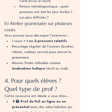
l’oral et/ou à l’écrit.
Retour métalinguistique : quels 
pronoms ont été les plus faciles ? 
Les plus difficiles ?
b) Atelier grammaire sur plusieurs 
cours
Vous pouvez aussi découper l’aventure :
1 cours = 
1 ou 2 pronoms relatifs
Recyclage régulier de l’univers (bunker, 
robots, cadeau secret) pour ancrer la 
grammaire.
Mission finale utilisable comme 
évaluation ludique
 (écrit ou oral).
4. Pour quels élèves ? 
Quel type de prof ?
Cette ressource est idéale si vous êtes…
👩‍🏫 
Prof de FLE en ligne ou en 
présentiel
 avec des ados/adultes qui 