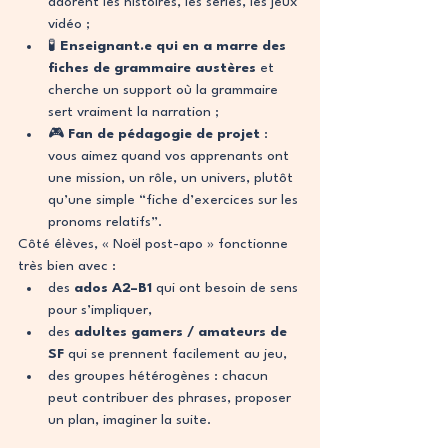
adorent les histoires, les séries, les jeux 
vidéo ;
🧪 
Enseignant.e qui en a marre des 
fiches de grammaire austères
 et 
cherche un support où la grammaire 
sert vraiment la narration ;
🎮 
Fan de pédagogie de projet
 : 
vous aimez quand vos apprenants ont 
une mission, un rôle, un univers, plutôt 
qu’une simple “fiche d’exercices sur les 
pronoms relatifs”.
Côté élèves, « Noël post-apo » fonctionne 
très bien avec :
des 
ados A2–B1
 qui ont besoin de sens 
pour s’impliquer,
des 
adultes gamers / amateurs de 
SF
 qui se prennent facilement au jeu,
des groupes hétérogènes : chacun 
peut contribuer des phrases, proposer 
un plan, imaginer la suite.