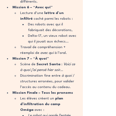
différents.
Mission 6 – “Avec qui”
Lecture d’une 
lettre d’un 
infiltré
 caché parmi les robots :
Des robots avec qui il 
fabriquait des décorations,
Delta-17, un vieux robot avec 
qui il jouait aux échecs… 
Travail de compréhension + 
réemploi de 
avec qui
 à l’oral.
Mission 7 – “À quoi”
Scène de 
Secret Santa
 : 
Voici ce 
à quoi j’ai pensé hier soir…
Discrimination fine entre 
à quoi
 / 
structures erronées, pour valider 
l’accès au contenu du cadeau.
Mission Finale – Tous les pronoms
Les élèves créent un 
plan 
d’infiltration du camp 
Oméga
 avec :
Le robot qui garde l’entrée…