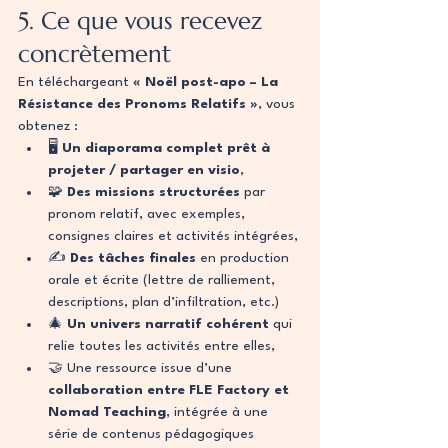
5. Ce que vous recevez 
concrètement
En téléchargeant 
« Noël post-apo – La 
Résistance des Pronoms Relatifs »
, vous 
obtenez :
🖥️ 
Un diaporama complet prêt à 
projeter / partager en visio
,
🧩 
Des missions structurées
 par 
pronom relatif, avec exemples, 
consignes claires et activités intégrées,
✍️ 
Des tâches finales
 en production 
orale et écrite (lettre de ralliement, 
descriptions, plan d’infiltration, etc.)
🎄 
Un univers narratif cohérent
 qui 
relie toutes les activités entre elles,
🤝 Une ressource issue d’une 
collaboration entre FLE Factory et 
Nomad Teaching
, intégrée à une 
série de contenus pédagogiques 