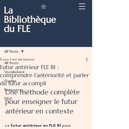
La
Bibliothèque
du FLE
Post
All Posts
5 juin
1 min de lecture
All Posts
Futur antérieur FLE B1 :
Vocabulaire
comprendre l’antériorité et parler
Guides
du futur accompli
Une méthode complète 
Ressources
DELF
pour enseigner le futur 
antérieur en contexte
Le 
futur antérieur en FLE B1
 pose 