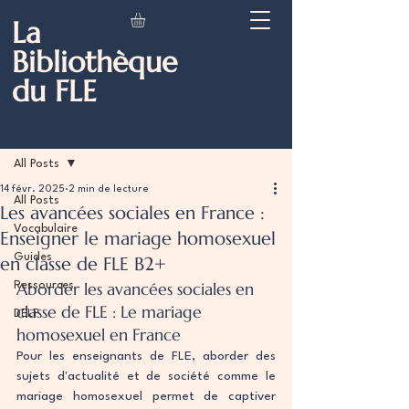
La
Bibliothèque
du FLE
Post
All Posts
14 févr. 2025
2 min de lecture
All Posts
Les avancées sociales en France :
Vocabulaire
Enseigner le mariage homosexuel
Guides
en classe de FLE B2+
Aborder les avancées sociales en 
Ressources
classe de FLE : Le mariage 
DELF
homosexuel en France
Pour les enseignants de FLE, aborder des 
sujets d'actualité et de société comme le 
mariage homosexuel permet de captiver 