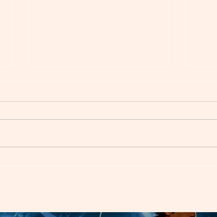
La Bibliothèque du FLE : La
Déco
Ressource Ultime pour les
fleur
Professeurs et Apprenants de
jour
Français