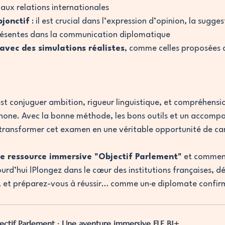
aux relations internationales
bjonctif
 : il est crucial dans l’expression d’opinion, la sugges
présentes dans la communication diplomatique
avec des simulations réalistes
, comme celles proposées 
’est conjuguer ambition, rigueur linguistique, et compréhens
phone. Avec la bonne méthode, les bons outils et un accom
ransformer cet examen en une véritable opportunité de car
e ressource immersive "Objectif Parlement"
 et commen
urd’hui !Plongez dans le cœur des institutions françaises, d
f, et préparez-vous à réussir… comme un·e diplomate confir
ectif Parlement : Une aventure immersive FLE B1+