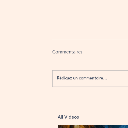
Commentaires
Rédigez un commentaire...
Lupin FLE B1+ : Des escape
games immersifs pour
apprendre le français
autrement
All Videos