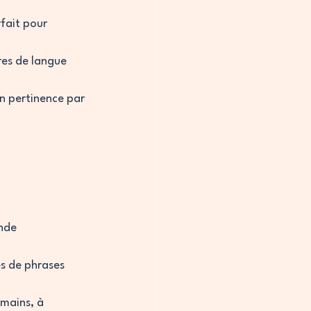
fait pour 
tres de langue 
n pertinence par 
nde 
es de phrases 
umains, à 