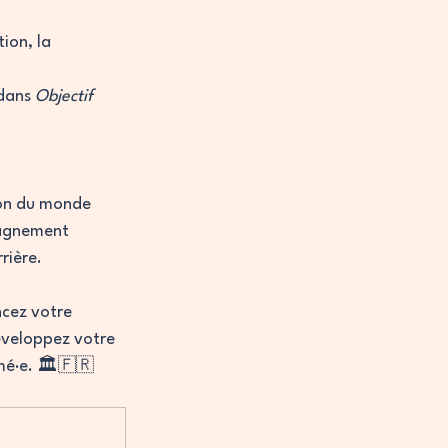
tion, la 
dans 
Objectif 
ion du monde 
pagnement 
rière.
cez votre 
éveloppez votre 
mé·e. 🏛️🇫🇷