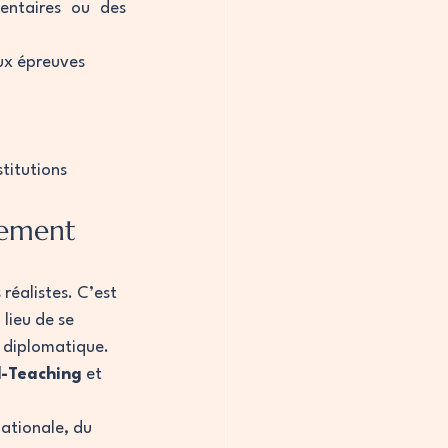
entaires ou des 
ux épreuves 
titutions
cement
réalistes. C’est 
u lieu de se 
e diplomatique.
-Teaching
 et 
ationale, du 