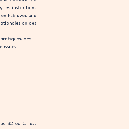
une question de 
les institutions 
 en FLE avec une 
ationales ou des 
pratiques, des 
éussite.
eau B2 ou C1 est 