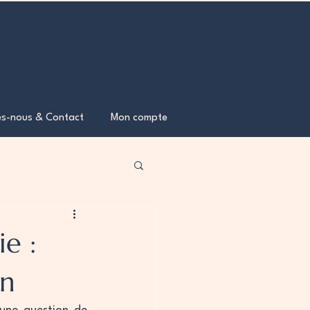
s-nous & Contact
Mon compte
e :
on