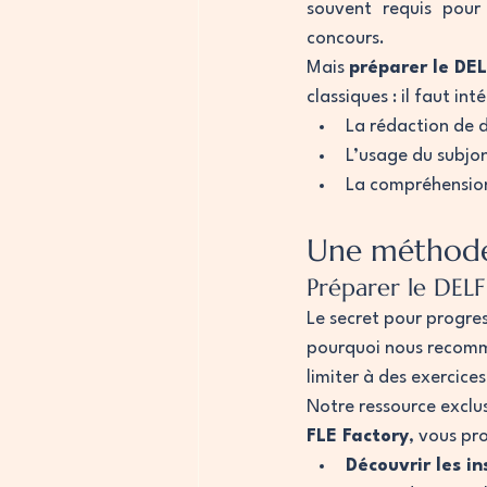
souvent requis pour
concours.
Mais 
préparer le DE
classiques : il faut i
La rédaction de 
L’usage du subjon
La compréhension
Une méthode 
Préparer le DELF
Le secret pour progres
pourquoi nous recomm
limiter à des exercic
Notre ressource exclus
FLE Factory
, vous pr
Découvrir les in