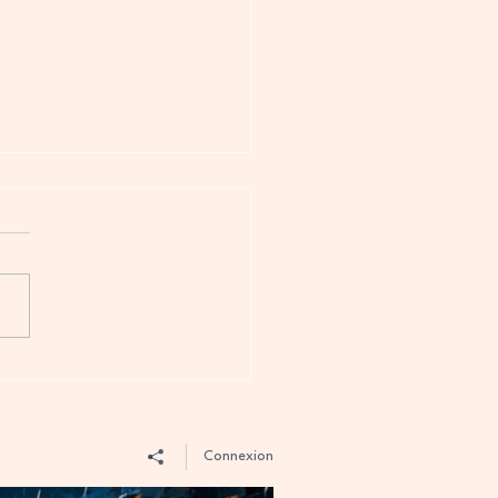
uvrir le métier de
iste en FLE grâce à une
née immersive
Connexion