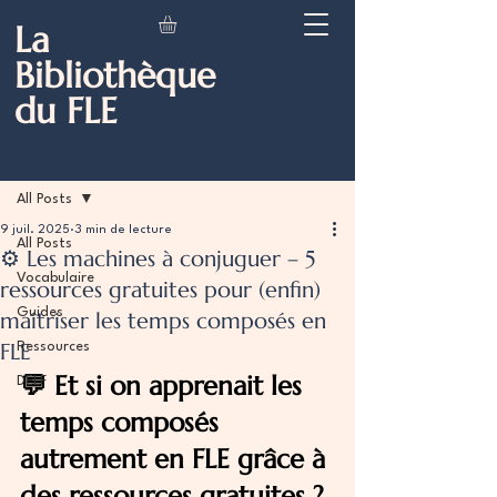
La
Bibliothèque
du FLE
Post
All Posts
9 juil. 2025
3 min de lecture
All Posts
⚙️ Les machines à conjuguer – 5
Vocabulaire
ressources gratuites pour (enfin)
Guides
maîtriser les temps composés en
FLE
Ressources
💬 Et si on apprenait les 
DELF
temps composés 
autrement en FLE grâce à 
des ressources gratuites ?