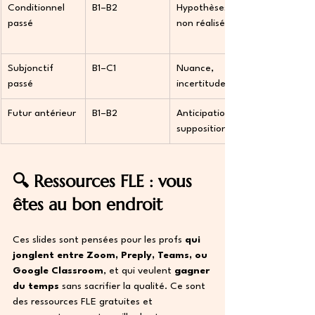
Conditionnel 
B1–B2
Hypothèses 
passé
non réalisées
Subjonctif 
B1–C1
Nuance, 
passé
incertitude
Futur antérieur
B1–B2
Anticipation / 
supposition
🔍 Ressources FLE : vous 
êtes au bon endroit
Ces slides sont pensées pour les profs 
qui 
jonglent entre Zoom, Preply, Teams, ou 
Google Classroom
, et qui veulent 
gagner 
du temps
 sans sacrifier la qualité. Ce sont 
des ressources FLE gratuites et 