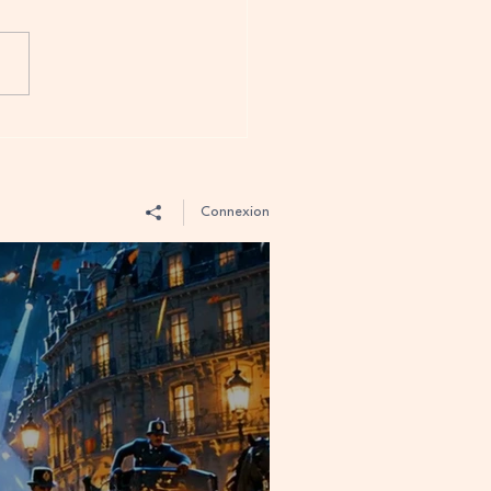
ssions françaises et art :
endre les idiomes
ement en FLE
Connexion