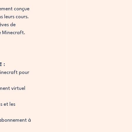
lement conçue 
 leurs cours. 
èves de 
e Minecraft. 
 
E :
inecraft pour 
ment virtuel 
 et les 
n abonnement à 