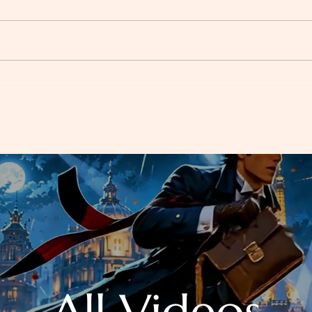
Comment enseigner les
Expre
pronoms en français sans faire
appr
de grammaire ?
autr
All Videos