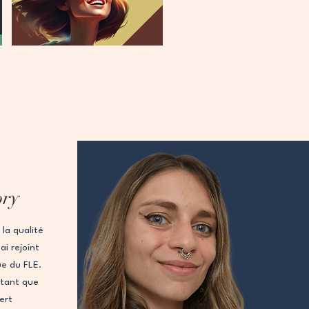
ory
la qualité
i rejoint
ue du FLE.
 tant que
vert