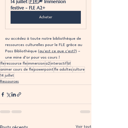
14 juillet 🇫🇷🎆 Immersion 
festive - FLE A2+
Acheter
ou accédez à toute notre bibliothèque de 
ressources culturelles pour le FLE grâce au 
Pass Bibliothèque 
(qu'est ce que c'est?)
 – 
une mine d’or pour vos cours !
fle
ressource fle
immersion
a2
interactif
b1
animer cours de fle
powerpoint
fle adultes
culture
14 juillet
Ressources
Voir tout
Posts récents