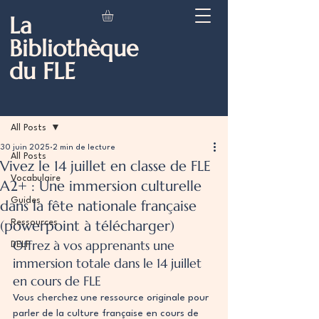
La
Bibliothèque
du FLE
Post
All Posts
30 juin 2025
2 min de lecture
All Posts
Vivez le 14 juillet en classe de FLE
Vocabulaire
A2+ : Une immersion culturelle
Guides
dans la fête nationale française
(powerpoint à télécharger)
Ressources
Offrez à vos apprenants une 
DELF
immersion totale dans le 14 juillet 
en cours de FLE
Vous cherchez une ressource originale pour 
parler de la culture française en cours de 