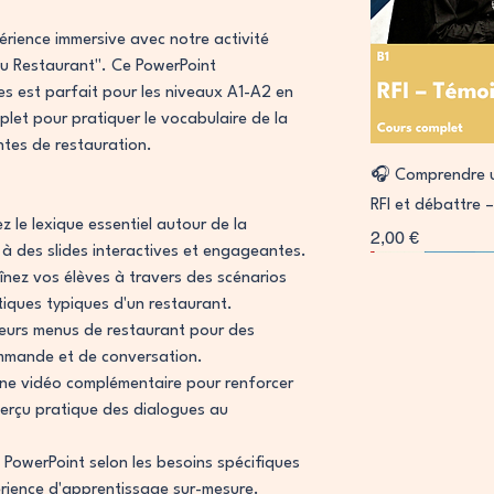
rience immersive avec notre activité
Au Restaurant". Ce PowerPoint
es est parfait pour les niveaux A1-A2 en
let pour pratiquer le vocabulaire de la
antes de restauration.
A
🎧 Comprendre 
RFI et débattre –
z le lexique essentiel autour de la
Prix
2,00 €
 à des slides interactives et engageantes.
Collab
Signature
Signature
înez vos élèves à travers des scénarios
tiques typiques d'un restaurant.
sieurs menus de restaurant pour des
ommande et de conversation.
une vidéo complémentaire pour renforcer
perçu pratique des dialogues au
 PowerPoint selon les besoins spécifiques
rience d'apprentissage sur-mesure.