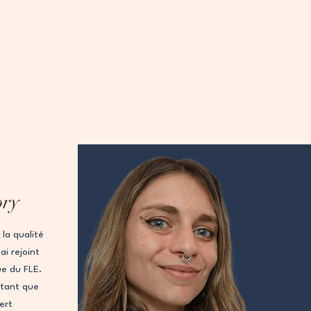
ory
la qualité
i rejoint
ue du FLE.
 tant que
vert