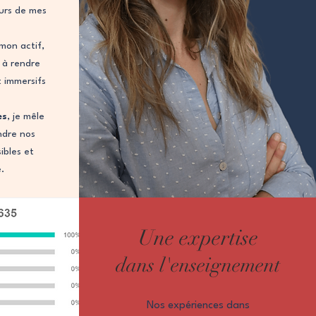
urs de mes
mon actif,
 à rendre
t immersifs
es
, je mêle
ndre nos
ibles et
e.
Une expertise
dans l'enseignement
Nos expériences dans