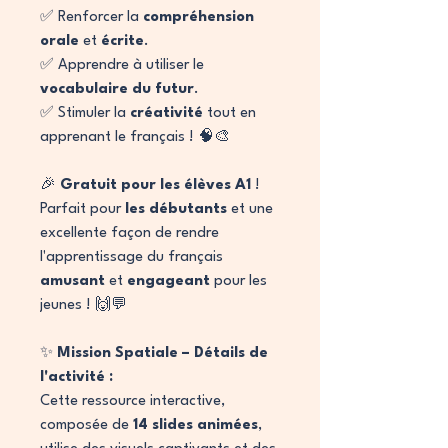
✅ Renforcer la
compréhension
orale
et
écrite
.
✅ Apprendre à utiliser le
vocabulaire du futur
.
✅ Stimuler la
créativité
tout en
apprenant le français ! 🧠🎨
🎉
Gratuit pour les élèves A1
!
Parfait pour
les débutants
et une
excellente façon de rendre
l'apprentissage du français
amusant
et
engageant
pour les
jeunes ! 🙌💬
✨
Mission Spatiale – Détails de
l'activité :
Cette ressource interactive,
composée de
14 slides animées
,