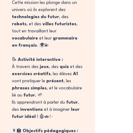
Cette mission les plonge dans un
univers où ils explorent des
technologies du futur
, des
robots
, et des
villes futuristes
,
tout en travaillant leur
vocabulaire
et leur
grammaire
en français
. 🌍💫
📝
Activité interactive :
À travers des
jeux
, des
quiz
et des
exercices créatifs
, les élèves
A1
vont pratiquer le
présent
, les
phrases simples
, et le vocabulaire
lié au
futur
. 🌱
Ils apprendront à parler du
futur
,
des
inventions
et à imaginer
leur
futur idéal
! 🤖🚗✨
👨‍🏫
Objectifs pédagogiques :