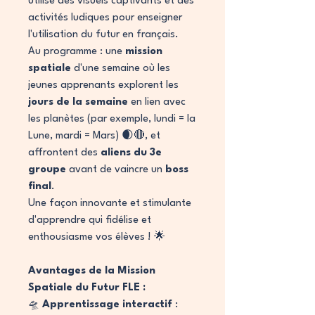
utilise des visuels captivants et des
activités ludiques pour enseigner
l'utilisation du futur en français.
Au programme : une
mission
spatiale
d'une semaine où les
jeunes apprenants explorent les
jours de la semaine
en lien avec
les planètes (par exemple, lundi = la
Lune, mardi = Mars) 🌒🔴, et
affrontent des
aliens du 3e
groupe
avant de vaincre un
boss
final
.
Une façon innovante et stimulante
d'apprendre qui fidélise et
enthousiasme vos élèves ! 🌟
Avantages de la Mission
Spatiale du Futur FLE :
🛸
Apprentissage interactif
: