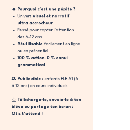
🔥
Pourquoi c’est une pépite ?
Univers
visuel et narratif
ultra accrocheur
Pensé pour capter l’attention
des 6-12 ans
Réutilisable
facilement en ligne
ou en présentiel
100 % action, 0 % ennui
grammatical
👥
Public cible :
enfants FLE A1 (6
à 12 ans) en cours individuels
📩
Télécharge-le, envoie-le à ton
élève ou partage ton écran :
Otis t’attend !