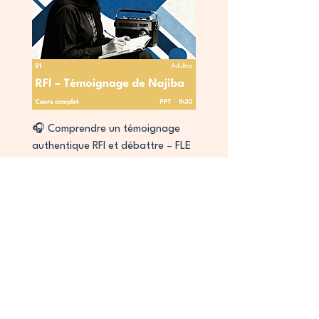
🎧 Comprendre un témoignage
authentique RFI et débattre – FLE
B1
Prix
2,00 €
Collab
Signature
Signature