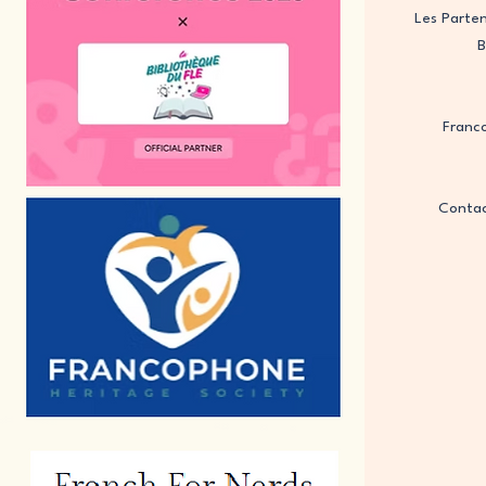
Les Parten
B
Franc
Contac