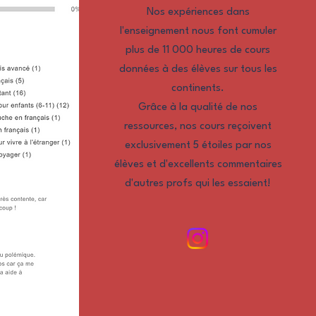
Nos expériences dans
l'enseignement nous font cumuler
plus de 11 000 heures de cours
données à des élèves sur tous les
continents.
Grâce à la qualité de nos
ressources, nos cours reçoivent
exclusivement 5 étoiles par nos
élèves et d'excellents commentaires
d'autres profs qui les essaient!