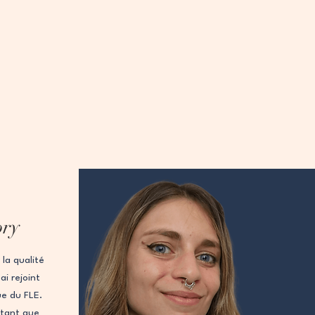
ory
la qualité
i rejoint
ue du FLE.
 tant que