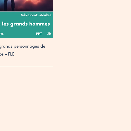
perçu rapide
s grands personnages de
nce – FLE