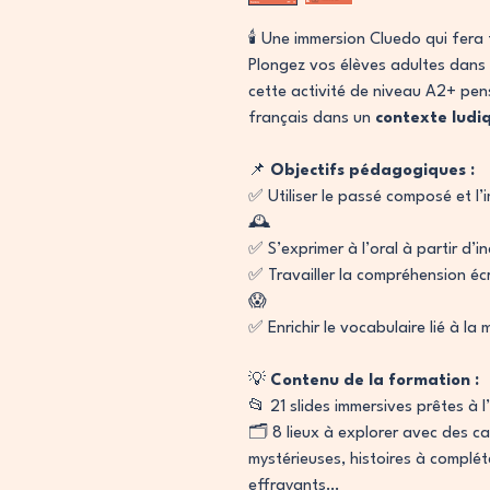
🕯️ Une immersion Cluedo qui fera
Plongez vos élèves adultes dans
cette activité de niveau A2+ pe
français dans un
contexte ludi
📌
Objectifs pédagogiques :
✅ Utiliser le passé composé et l
🕰️
✅ S’exprimer à l’oral à partir d’i
✅ Travailler la compréhension écr
😱
✅ Enrichir le vocabulaire lié à la
💡
Contenu de la formation :
📂 21 slides immersives prêtes à l
🗂️ 8 lieux à explorer avec des ca
mystérieuses, histoires à complét
effrayants…