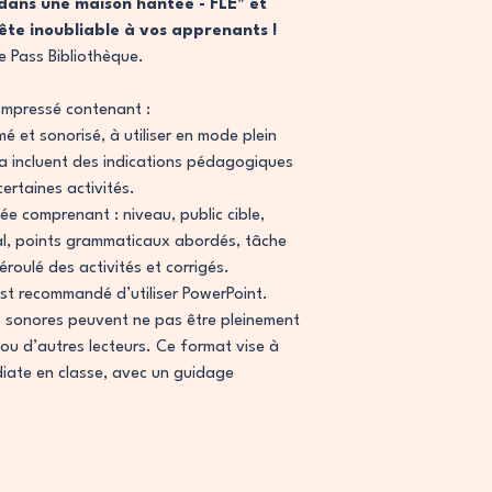
r dans une maison hantée - FLE" et
ête inoubliable à vos apprenants !
re Pass Bibliothèque.
ompressé contenant :
 et sonorisé, à utiliser en mode plein
a incluent des indications pédagogiques
ertaines activités.
e comprenant : niveau, public cible,
al, points grammaticaux abordés, tâche
déroulé des activités et corrigés.
est recommandé d’utiliser PowerPoint.
s sonores peuvent ne pas être pleinement
ou d’autres lecteurs. Ce format vise à
diate en classe, avec un guidage