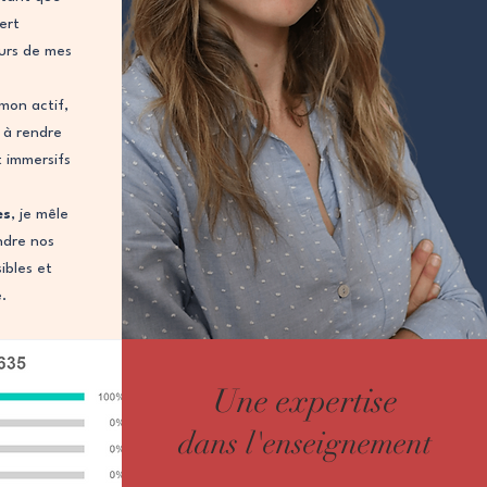
vert
urs de mes
mon actif,
 à rendre
t immersifs
es
, je mêle
ndre nos
ibles et
e.
Une expertise
dans l'enseignement