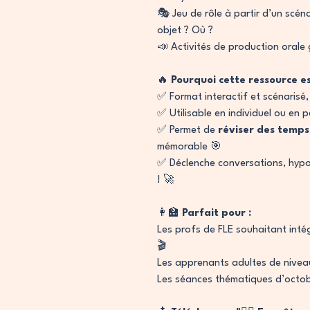
🎭 Jeu de rôle à partir d’un scén
objet ? Où ?
📣 Activités de production orale
🔥
Pourquoi cette ressource es
✅ Format interactif et scénarisé,
✅ Utilisable en individuel ou en p
✅ Permet de
réviser des temps
mémorable 🎯
✅ Déclenche conversations, hypo
! 🚀
👩‍🏫
Parfait pour :
Les profs de FLE souhaitant intég
🎬
Les apprenants adultes de nive
Les séances thématiques d’octob