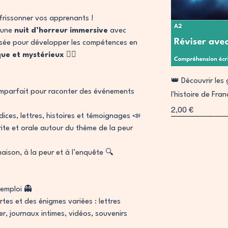
 frissonner vos apprenants !
 une
nuit d’horreur immersive
avec
nsée pour développer les compétences en
que et mystérieux
🕵️‍♂️
A
👑 Découvrir le
’imparfait pour raconter des événements
l'histoire de Fra
Prix
2,00 €
ndices, lettres, histoires et témoignages 📣
Signature
Collab
ite et orale autour du thème de la peur
 maison, à la peur et à l’enquête 🔍
’emploi 👻
rtes et des énigmes variées : lettres
er, journaux intimes, vidéos, souvenirs