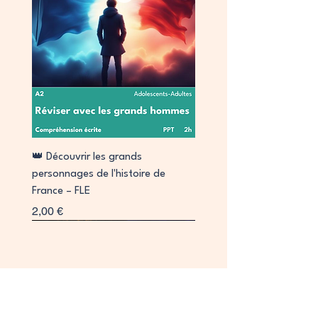
👑 Découvrir les grands
personnages de l'histoire de
France – FLE
Prix
2,00 €
Signature
Collab