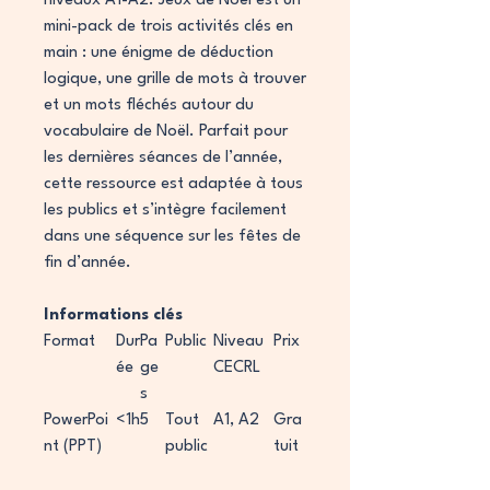
niveaux A1-A2. Jeux de Noël est un
mini-pack de trois activités clés en
main : une énigme de déduction
logique, une grille de mots à trouver
et un mots fléchés autour du
vocabulaire de Noël. Parfait pour
les dernières séances de l’année,
cette ressource est adaptée à tous
les publics et s’intègre facilement
dans une séquence sur les fêtes de
fin d’année.
Informations clés
Format
Dur
Pa
Public
Niveau
Prix
ée
ge
CECRL
s
PowerPoi
<1h
5
Tout
A1, A2
Gra
nt (PPT)
public
tuit