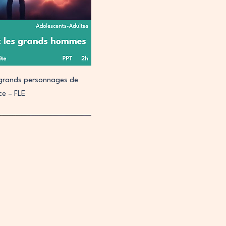
perçu rapide
s grands personnages de
nce – FLE