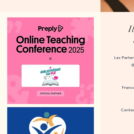
I
Les Parten
B
Franc
Contac