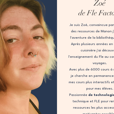
Zoé
de Fle Fact
Je suis Zoé, convaincue par 
des ressources de Manon j'a
l'aventure de la bibliothèq
Après plusieurs années en
cuisinière j'ai décou
l'enseignement du Fle au co
voyages.
Avec plus de 6000 cours à 
je cherche en permanence
mes cours plus interactifs e
pour mes élèves.
Passionnée
de technologi
technique et FLE pour re
ressources les plus access
motivantes possibl