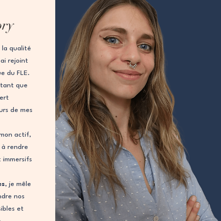
ory
la qualité
i rejoint
ue du FLE.
 tant que
vert
urs de mes
mon actif,
 à rendre
t immersifs
es
, je mêle
ndre nos
ibles et
e.