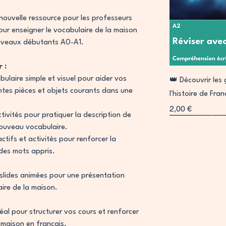
 nouvelle ressource pour les professeurs
our enseigner le vocabulaire de la maison
niveaux débutants A0-A1.
 :
A
bulaire simple et visuel pour aider vos
👑 Découvrir le
entes pièces et objets courants dans une
l'histoire de Fra
Prix
2,00 €
tivités pour pratiquer la description de
Signature
Collab
 nouveau vocabulaire.
actifs et activités pour renforcer la
 des mots appris.
 slides animées pour une présentation
ire de la maison.
éal pour structurer vos cours et renforcer
a maison en français.