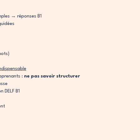
mples → réponses B1
guidées
mots)
indispensable
apprenants :
ne pas savoir structurer
asse
on DELF B1
ent