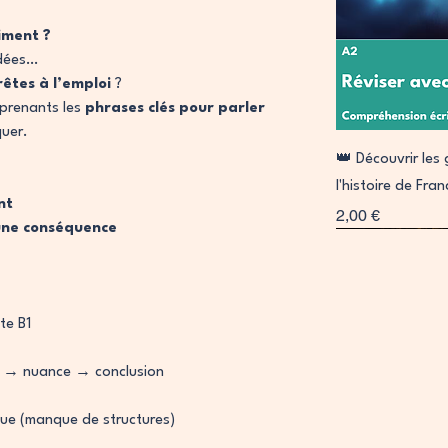
iment ?
idées…
rêtes à l’emploi
?
prenants les
phrases clés pour parler
quer.
A
👑 Découvrir le
l'histoire de Fra
nt
Prix
2,00 €
une conséquence
Signature
Collab
te B1
 → nuance → conclusion
ue (manque de structures)