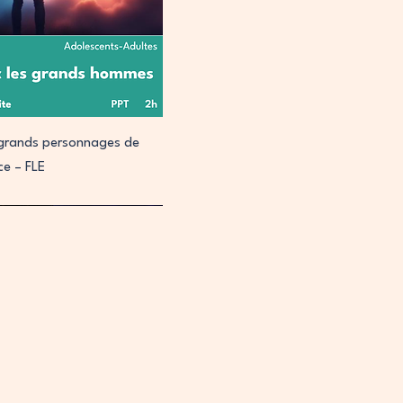
perçu rapide
s grands personnages de
nce – FLE