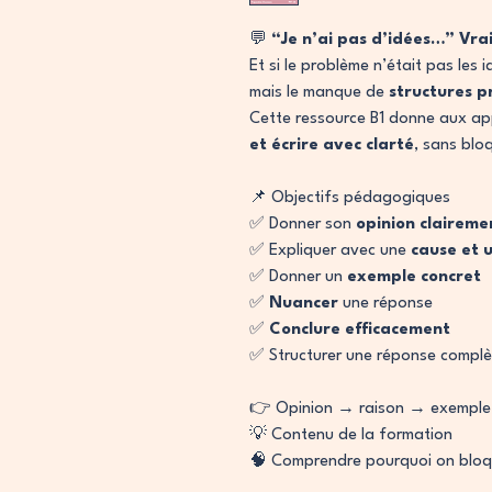
💬
“Je n’ai pas d’idées…” Vra
Et si le problème n’était pas les 
mais le manque de
structures p
Cette ressource B1 donne aux ap
et écrire avec clarté
, sans blo
📌 Objectifs pédagogiques
✅ Donner son
opinion claireme
✅ Expliquer avec une
cause et 
✅ Donner un
exemple concret
✅
Nuancer
une réponse
✅
Conclure efficacement
✅ Structurer une réponse complè
👉 Opinion → raison → exemple
💡 Contenu de la formation
🧠 Comprendre pourquoi on bloq