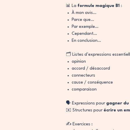
📊 La
formule magique B1
:
À mon avis…
Parce que…
Par exemple…
Cependant…
En conclusion…
🗂️ Listes d’expressions essentiell
opinion
accord / désaccord
connecteurs
cause / conséquence
comparaison
🗣️ Expressions pour
gagner du 
✉️ Structures pour
écrire un em
✍️ Exercices :