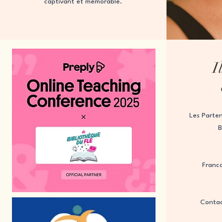
captivant et mémorable.
I
Les Parten
B
Franc
Contac