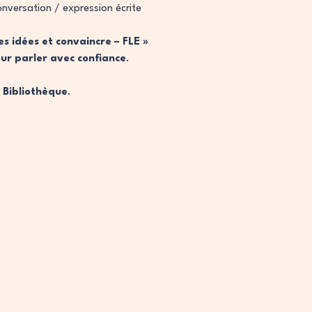
onversation / expression écrite
es idées et convaincre – FLE »
our parler avec confiance
.
 Bibliothèque
.