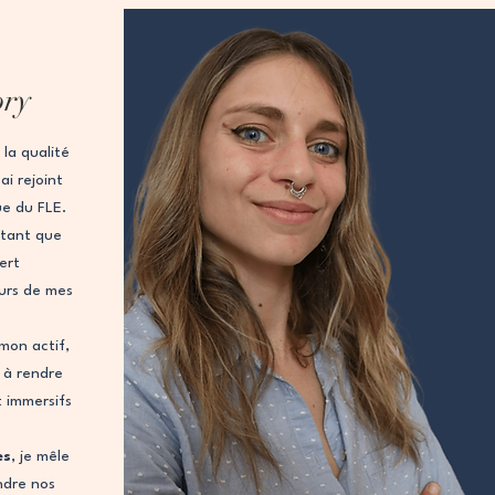
ory
la qualité
i rejoint
ue du FLE.
 tant que
vert
urs de mes
mon actif,
 à rendre
t immersifs
es
, je mêle
ndre nos