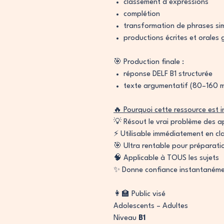
classement d’expressions
complétion
transformation de phrases si
productions écrites et orales 
🎯 Production finale :
réponse DELF B1 structurée
texte argumentatif (80–160 
🔥 Pourquoi cette ressource est 
💡 Résout le vrai problème des 
⚡ Utilisable immédiatement en cl
🎯 Ultra rentable pour préparati
🧠 Applicable à TOUS les sujets
✨ Donne confiance instantaném
👩‍🏫 Public visé
Adolescents – Adultes
Niveau
B1