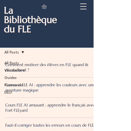
La
Bibliothèque
du FLE
Blog
All Posts
All Posts
Comment motiver des élèves en FLE quand ils
décrochent ?
Vocabulaire
Guides
Carnaval FLE A1 : apprendre les couleurs avec une
Ressources
aventure magique
DELF
Cours FLE A1 amusant : apprendre le français avec
Fort FLEyard
Faut-il corriger toutes les erreurs en cours de FLE ?