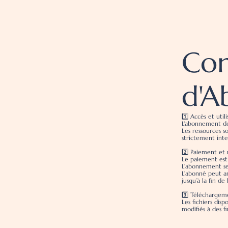
Con
d'A
1️⃣ Accès et utili
L'abonnement don
Les ressources s
strictement inte
2️⃣ Paiement et
Le paiement est
L’abonnement se
L’abonné peut a
jusqu’à la fin de
3️⃣ Téléchargeme
Les fichiers disp
modifiés à des f