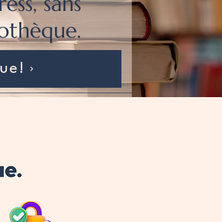
ress, sans
iothèque.
que!