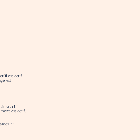
il est actif.
age est
tera actif
ement est actif.
tagés, ni