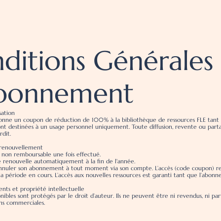
ditions Générales
bonnement
sation
ne un coupon de réduction de 100% à la bibliothèque de ressources FLE tant qu’
ont destinées à un usage personnel uniquement. Toute diffusion, revente ou part
rdit.
 renouvellement
 non remboursable une fois effectué.
 renouvelle automatiquement à la fin de l'année.
nnuler son abonnement à tout moment via son compte. L’accès (code coupon) res
 la période en cours. L’accès aux nouvelles ressources est garanti tant que l’abonn
nts et propriété intellectuelle
onibles sont protégés par le droit d’auteur. Ils ne peuvent être ni revendus, ni par
ins commerciales.