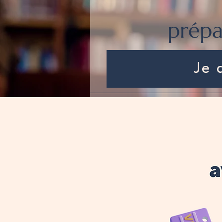
prépa
Je 