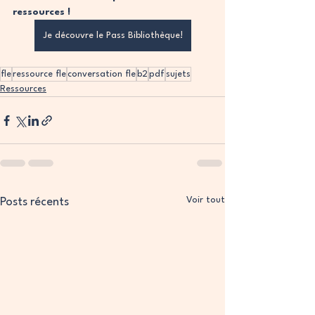
ressources !
Je découvre le Pass Bibliothèque!
fle
ressource fle
conversation fle
b2
pdf
sujets
Ressources
Voir tout
Posts récents