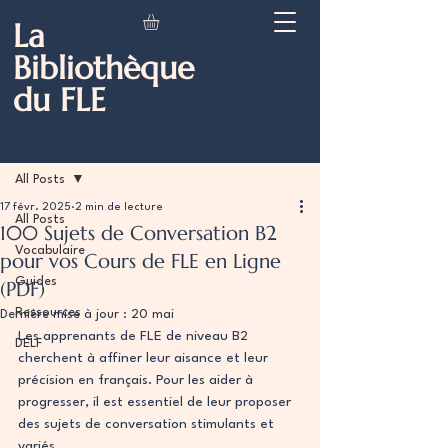
La
Bibliothèque
du FLE
Post
All Posts
17 févr. 2025
2 min de lecture
All Posts
100 Sujets de Conversation B2
Vocabulaire
pour vos Cours de FLE en Ligne
Guides
(PDF)
Ressources
Dernière mise à jour :
20 mai
Les apprenants de FLE de niveau B2 
DELF
cherchent à affiner leur aisance et leur 
précision en français. Pour les aider à 
progresser, il est essentiel de leur proposer 
des sujets de conversation stimulants et 
variés.