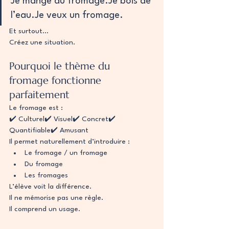
Je mange du 
fromage.Je
 bois de 
l’eau.Je veux un fromage.
Et surtout…
Créez une situation.
Pourquoi le thème du 
fromage fonctionne 
parfaitement
Le fromage est :
✔️ Culturel✔️ Visuel✔️ Concret✔️ 
Quantifiable✔️ Amusant
Il permet naturellement d’introduire :
Le fromage / un fromage
Du fromage
Les fromages
L’élève voit la différence.
Il ne mémorise pas une règle.
Il comprend un usage.