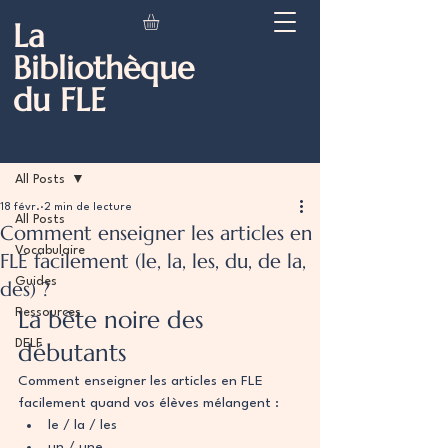
La
Bibliothèque
du FLE
Post
All Posts
18 févr.
2 min de lecture
All Posts
Comment enseigner les articles en
Vocabulaire
FLE facilement (le, la, les, du, de la,
Guides
des) ?
La bête noire des 
Ressources
DELF
débutants
Comment enseigner les articles en FLE 
facilement quand vos élèves mélangent :
le / la / les
un / une