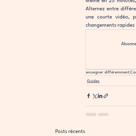
Même en 25 minutes, i
Alternez entre diffé
une courte vidéo, p
changements rapides d’
Abonnez
enseigner différemment
Co
Guides
Posts récents