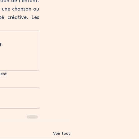
ion de l’enfant. 
 une chanson ou 
é créative. Les 
f.
ment
Voir tout