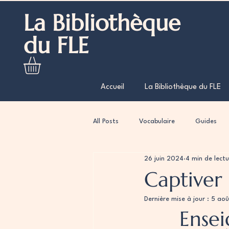
La Bibliothèque
du FLE
Accueil
La Bibliothèque du FLE
All Posts
Vocabulaire
Guides
26 juin 2024
4 min de lectu
Captiver 
Dernière mise à jour :
5 ao
Ensei