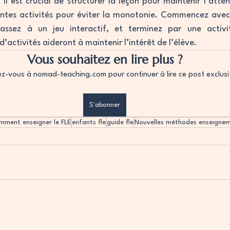
l est crucial de structurer la leçon pour maintenir l’attent
rentes activités pour éviter la monotonie. Commencez avec
assez à un jeu interactif, et terminez par une activit
activités aideront à maintenir l’intérêt de l’élève.
Vous souhaitez en lire plus ?
-vous à nomad-teaching.com pour continuer à lire ce post exclusi
S'abonner
mment enseigner le FLE
enfants fle
guide fle
Nouvelles méthodes enseigne