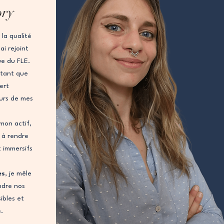
ory
la qualité
i rejoint
ue du FLE.
 tant que
vert
urs de mes
mon actif,
 à rendre
t immersifs
es
, je mêle
ndre nos
ibles et
e.