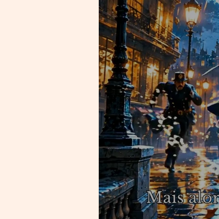
Lupin FLE B1+ : Des escape
games immersifs pour
apprendre le français
autrement