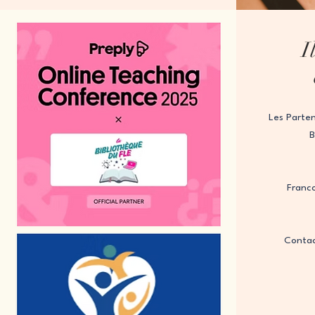
I
Les Parten
B
Franc
Contac