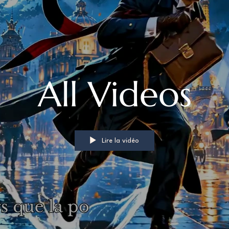
Prof de FLE : Après 6000
100 
heures de cours, 7 erreurs
FLE s
que je ne referais plus
numé
All Videos
Lire la vidéo