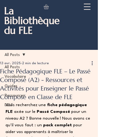
La
Bibliothèque
du FLE
Post
All Posts
13 avr. 2025
2 min de lecture
All Posts
Fiche Pédagogique FLE – Le Passé
Vocabulaire
Composé (A2) - Ressources et
Guides
Activités pour Enseigner le Passé
Composé en Classe de FLE
Ressources
Vous recherchez une 
fiche pédagogique 
DELF
FLE
 axée sur le 
Passé Composé
 pour un 
niveau A2 ? Bonne nouvelle ! Nous avons ce 
qu’il vous faut : un 
pack complet
 pour 
aider vos apprenants à maîtriser la 