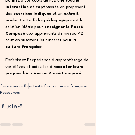
Donnez à vos cours de FLE une touche 
interactive et captivante
 en proposant 
des 
exercices ludiques
 et un 
extrait 
audio
. Cette 
fiche pédagogique
 est la 
solution idéale pour 
enseigner le Passé 
Composé
 aux apprenants de niveau A2 
tout en suscitant leur intérêt pour la 
culture française
.
Enrichissez l’expérience d’apprentissage de 
vos élèves et aidez-les à 
raconter leurs 
propres histoires
 au 
Passé Composé
.
fle
ressource fle
activité fle
grammaire française
Ressources