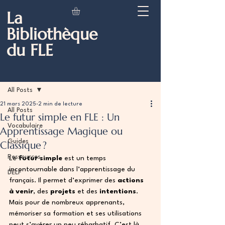
La
Bibliothèque
du FLE
Post
All Posts
21 mars 2025
2 min de lecture
All Posts
Le futur simple en FLE : Un
Vocabulaire
Apprentissage Magique ou
Guides
Classique ?
Ressources
Le 
futur simple
 est un temps 
incontournable dans l’apprentissage du 
DELF
français. Il permet d’exprimer des 
actions 
à venir
, des 
projets
 et des 
intentions
. 
Mais pour de nombreux apprenants, 
mémoriser sa formation et ses utilisations 
peut s’avérer un peu rébarbatif. C’est là 