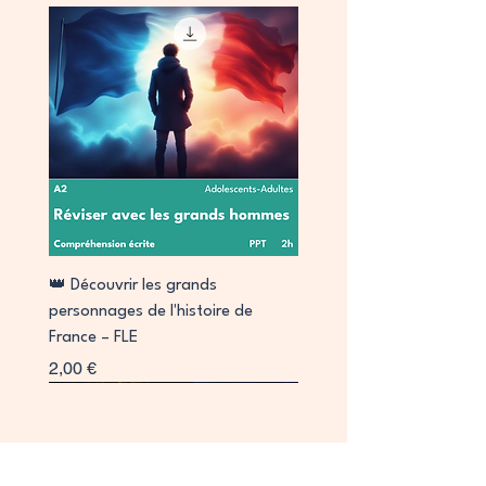
👑 Découvrir les grands
personnages de l'histoire de
France – FLE
Prix
2,00 €
Signature
Collab