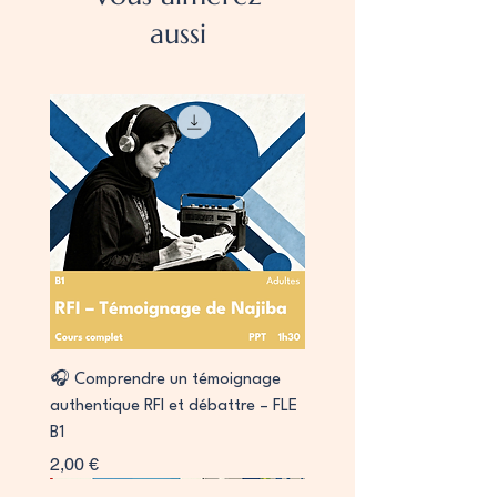
aussi
🎧 Comprendre un témoignage
authentique RFI et débattre – FLE
B1
Prix
2,00 €
Collab
Signature
Signature