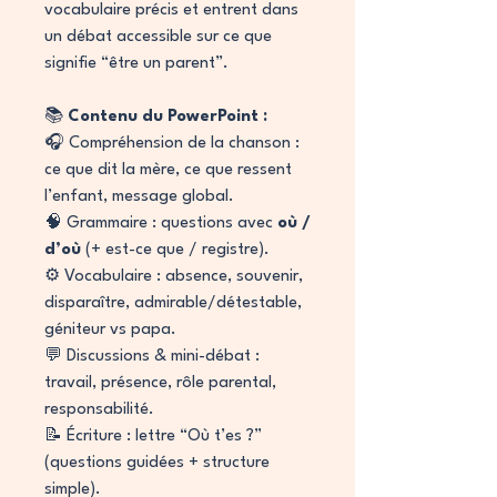
vocabulaire précis et entrent dans
un débat accessible sur ce que
signifie “être un parent”.
📚
Contenu du PowerPoint :
🎧 Compréhension de la chanson :
ce que dit la mère, ce que ressent
l’enfant, message global.
🧠 Grammaire : questions avec
où /
d’où
(+ est-ce que / registre).
⚙️ Vocabulaire : absence, souvenir,
disparaître, admirable/détestable,
géniteur vs papa.
💬 Discussions & mini-débat :
travail, présence, rôle parental,
responsabilité.
📝 Écriture : lettre “Où t’es ?”
(questions guidées + structure
simple).