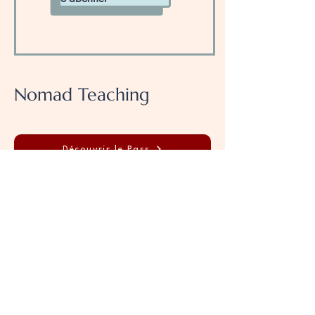
Nomad Teaching
Découvrir le Pass
Morgane, tutrice de français, Japon
"Les ressources de la Bibliothèque
sont un vrai gain de temps pour
moi. Elles sont prêtes à l’emploi et
super efficaces, ce qui me permet
de me consacrer davantage à mes
élèves… et de profiter pleinement de