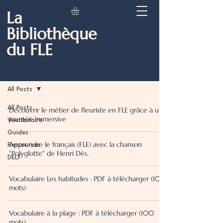
La
Bibliothèque
du FLE
Blog
All Posts
All Posts
Découvrir le métier de fleuriste en FLE grâce à une
journée immersive
Vocabulaire
Guides
Apprendre le français (FLE) avec la chanson
Ressources
"Polyglotte" de Henri Dès.
DELF
Vocabulaire Les habitudes : PDF à télécharger (100
mots)
Vocabulaire à la plage : PDF à télécharger (100
mots)