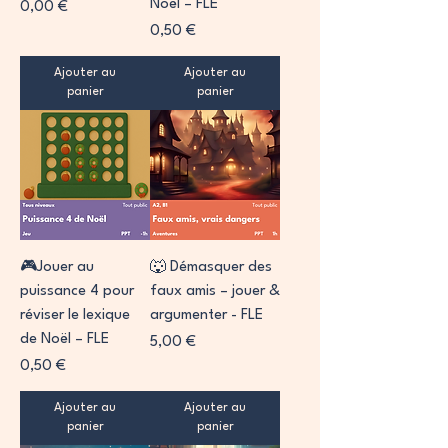
Noël – FLE
Prix
0,00 €
Prix
0,50 €
Ajouter au
Ajouter au
panier
panier
🎮Jouer au
🐺 Démasquer des
puissance 4 pour
faux amis – jouer &
réviser le lexique
argumenter - FLE
de Noël – FLE
Prix
5,00 €
Prix
0,50 €
Ajouter au
Ajouter au
panier
panier