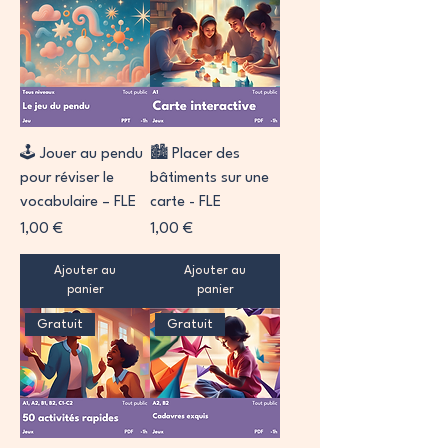
🕹️ Jouer au pendu
🏙️ Placer des
pour réviser le
bâtiments sur une
vocabulaire – FLE
carte - FLE
Prix
Prix
1,00 €
1,00 €
Ajouter au
Ajouter au
panier
panier
Gratuit
Gratuit