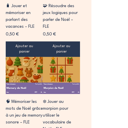
🧳 Jouer et
🧩 Résoudre des
mémoriser en
jeux logiques pour
parlant des
parler de Noël –
vacances – FLE
FLE
Prix
Prix
0,50 €
0,50 €
Ajouter au
Ajouter au
panier
panier
🧠 Mémoriser les
❄️ Jouer au
mots de Noël grâce
morpion pour
à un jeu de memory
utiliser le
sonore – FLE
vocabulaire de