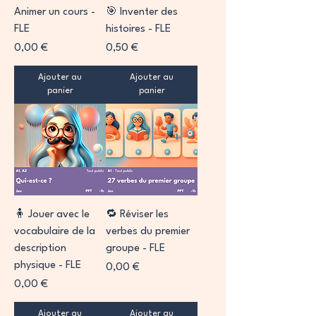
Animer un cours -
🎯 Inventer des
FLE
histoires - FLE
Prix
Prix
0,00 €
0,50 €
Ajouter au
Ajouter au
panier
panier
🧍 Jouer avec le
🔁 Réviser les
vocabulaire de la
verbes du premier
description
groupe - FLE
physique - FLE
Prix
0,00 €
Prix
0,00 €
Ajouter au
Ajouter au