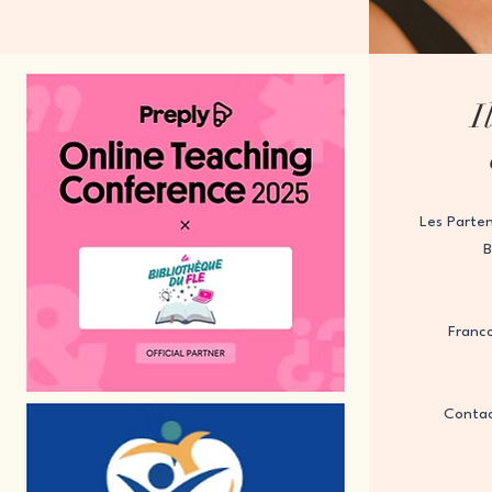
I
Les Parten
B
Franc
Contac