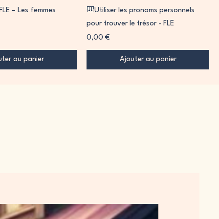
FLE – Les femmes
🎒Utiliser les pronoms personnels
pour trouver le trésor - FLE
Prix
0,00 €
uter au panier
Ajouter au panier