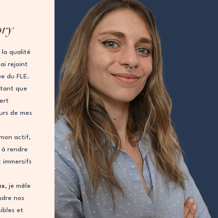
ory
la qualité
i rejoint
ue du FLE.
 tant que
🦅 Conquérir l'Eu
vert
Prix
5,00 €
urs de mes
mon actif,
 à rendre
t immersifs
es
, je mêle
ndre nos
ibles et