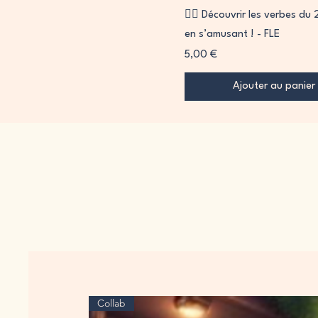
🏴‍☠️ Découvrir les verbes du
en s’amusant ! - FLE
Prix
5,00 €
Ajouter au panier
Collab