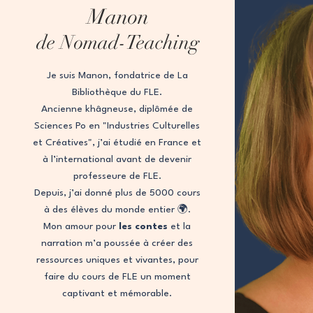
Manon
de Nomad-Teaching
Je suis Manon, fondatrice de La
Bibliothèque du FLE.
Ancienne khâgneuse, diplômée de
Sciences Po en "Industries Culturelles
🌸 Découvrir le métier de fleuriste – FLE
et Créatives", j’ai étudié en France et
Prix
5,00 €
à l’international avant de devenir
professeure de FLE.
Depuis, j’ai donné plus de 5000 cours
à des élèves du monde entier 🌍.
Mon amour pour
les contes
et la
narration m’a poussée à créer des
ressources uniques et vivantes, pour
faire du cours de FLE un moment
captivant et mémorable.