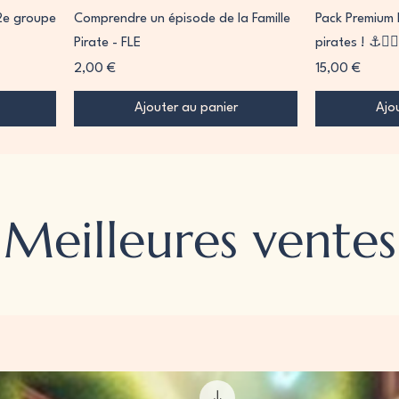
 2e groupe
Comprendre un épisode de la Famille
Pack Premium 
Pirate - FLE
pirates ! ⚓🏴‍☠️
Prix
Prix
2,00 €
15,00 €
Ajouter au panier
Ajo
Meilleures ventes