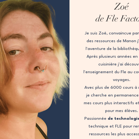
Zoé
de Fle Fact
Je suis Zoé, convaincue par 
des ressources de Manon j'a
l'aventure de la bibliothèq
Après plusieurs années en
Aperçu rapide
cuisinière j'ai décou
l'enseignement du Fle au co
voyages.
Avec plus de 6000 cours à 
je cherche en permanence
mes cours plus interactifs e
pour mes élèves.
Passionnée
de technologi
technique et FLE pour re
ressources les plus access