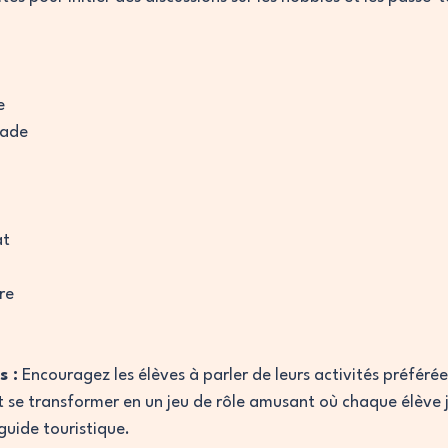
e
nade
at
re
s :
 Encouragez les élèves à parler de leurs activités préférées
 se transformer en un jeu de rôle amusant où chaque élève jo
guide touristique.