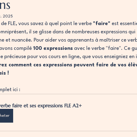
ns
r. 2025
de FLE, vous savez à quel point le verbe 
"faire"
 est essenti
omniprésent, il se glisse dans de nombreuses expressions qui 
che et nuancée. Pour aider vos apprenants à maîtriser ce ver
avons compilé 
100 expressions
 avec le verbe "faire". Ce g
e précieuse pour vos cours en ligne, que vous enseigniez en i
ez comment ces expressions peuvent faire de vos élèv
is !
plet ici :
verbe faire et ses expressions FLE A2+
heter