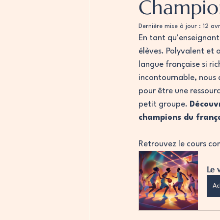
Champio
Dernière mise à jour :
12 av
En tant qu'enseignant 
élèves. Polyvalent et 
langue française si ri
incontournable, nous 
pour être une ressourc
petit groupe. 
Découvr
champions du frança
Retrouvez le cours com
Le 
Ac