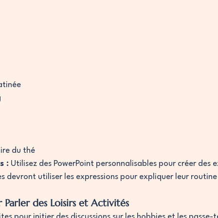
atinée
g
ire du thé
s :
 Utilisez des PowerPoint personnalisables pour créer des e
es devront utiliser les expressions pour expliquer leur routin
 Parler des Loisirs et Activités
tes pour initier des discussions sur les hobbies et les passe-