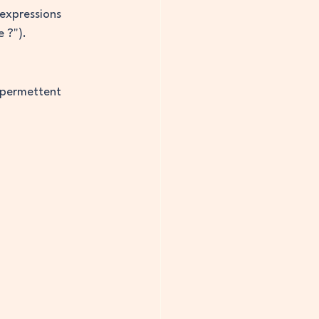
 expressions 
e ?").
 permettent 