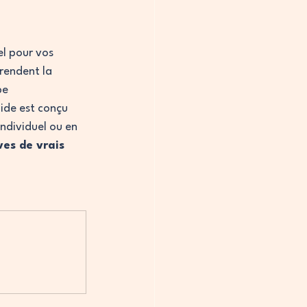
el pour vos 
rendent la 
be 
uide est conçu 
ndividuel ou en 
es de vrais 