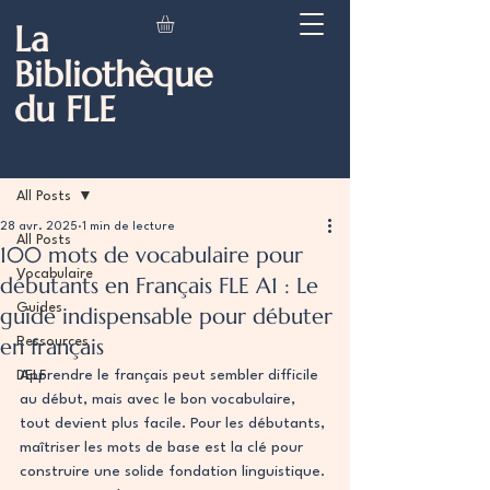
La
Bibliothèque
du FLE
Post
All Posts
28 avr. 2025
1 min de lecture
All Posts
100 mots de vocabulaire pour
Vocabulaire
débutants en Français FLE A1 : Le
Guides
guide indispensable pour débuter
en français
Ressources
Apprendre le français peut sembler difficile 
DELF
au début, mais avec le bon vocabulaire, 
tout devient plus facile. Pour les débutants, 
maîtriser les mots de base est la clé pour 
construire une solide fondation linguistique. 