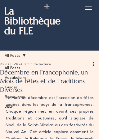
La
Bibliothèque
du FLE
Post
All Posts
22 déc. 2024
3 min de lecture
All Posts
Décembre en Francophonie, un
Vocabulaire
Mois de Fêtes et de Traditions
Guides
Diverses
Ressources
Le mois de décembre est l'occasion de fêtes 
variées dans les pays de la francophonies. 
DELF
Chaque région met en avant ses propres 
traditions et coutumes, qu’il s’agisse de 
Noël, de la Saint-Nicolas ou des festivités du 
Nouvel An. Cet article explore comment le 
Québec, la Belgique, la Suisse, le Maghreb 