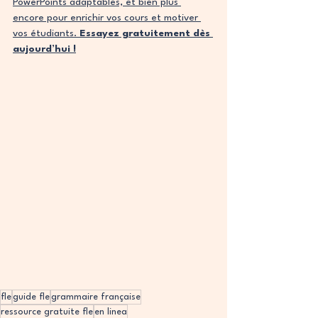
PowerPoints adaptables, et bien plus 
encore pour enrichir vos cours et motiver 
vos étudiants. 
Essayez gratuitement dès 
aujourd’hui !
fle
guide fle
grammaire française
ressource gratuite fle
en linea