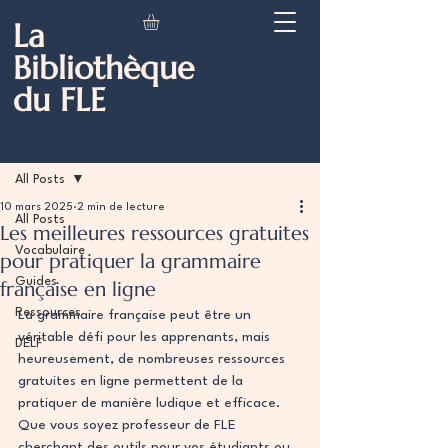
La
Bibliothèque
du FLE
Post
All Posts
10 mars 2025
2 min de lecture
All Posts
Les meilleures ressources gratuites
Vocabulaire
pour pratiquer la grammaire
Guides
française en ligne
Ressources
La grammaire française peut être un 
véritable défi pour les apprenants, mais 
DELF
heureusement, de nombreuses ressources 
gratuites en ligne permettent de la 
pratiquer de manière ludique et efficace. 
Que vous soyez professeur de FLE 
cherchant des outils pour vos étudiants ou 