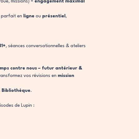
roue, missions) =
engagement maximal
 parfait en
ligne
ou
présentiel
,
B1+
, séances conversationnelles & ateliers
Temps contre nous – futur antérieur &
ransformez vos révisions en
mission
 Bibliothèque
.
sodes de Lupin :