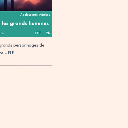
perçu rapide
s grands personnages de
nce – FLE