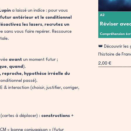
Lupin
a laissé un indice : pour vous
 futur antérieur et le conditionnel
ésactivez les lasers
,
recrutez un
e sans vous faire repérer. Ressource
tale.
A
👑 Découvrir le
l'histoire de Fra
hevée
avant
un moment futur ;
Prix
2,00 €
que
,
quand
).
Signature
Collab
, reproche, hypothèse irréelle du
onditionnel passé).
 interaction (choisir, justifier, corriger,
(cartes à déplacer) :
constructions
+
CM « bonne conjugaison » (futur