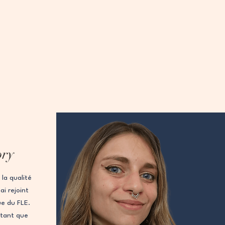
ory
la qualité
i rejoint
ue du FLE.
 tant que