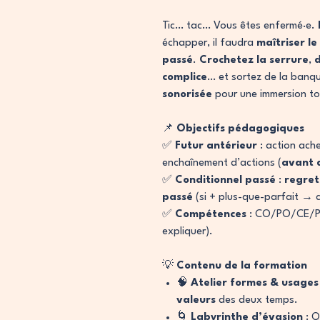
Tic… tac… Vous êtes enfermé·e.
échapper, il faudra
maîtriser le
passé
.
Crochetez la serrure
,
d
complice
… et sortez de la banqu
sonorisée
pour une immersion to
📌
Objectifs pédagogiques
✅
Futur antérieur
: action ac
enchaînement d’actions (
avant 
✅
Conditionnel passé
:
regret
passé
(si + plus-que-parfait → c
✅
Compétences
: CO/PO/CE/PE &
expliquer).
💡
Contenu de la formation
🧠
Atelier formes & usages
valeurs
des deux temps.
🌀
Labyrinthe d’évasion
: Q