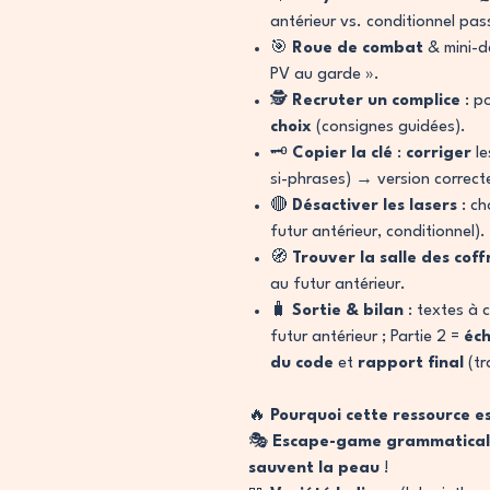
antérieur vs. conditionnel pas
🎯
Roue de combat
& mini-dé
PV au garde ».
🕵️
Recruter un complice
: p
choix
(consignes guidées).
🗝️
Copier la clé
:
corriger
le
si-phrases) → version correct
🔴
Désactiver les lasers
: ch
futur antérieur, conditionnel).
🧭
Trouver la salle des coff
au futur antérieur.
🧳
Sortie & bilan
: textes à c
futur antérieur ; Partie 2 =
éch
du code
et
rapport final
(tr
🔥
Pourquoi cette ressource e
🎭
Escape-game grammatical
sauvent la peau
!