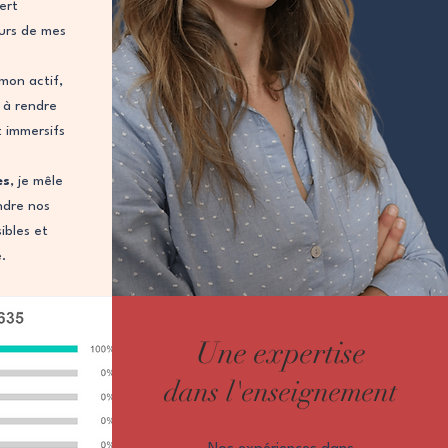
vert
urs de mes
mon actif,
 à rendre
t immersifs
es
, je mêle
ndre nos
ibles et
e.
Une expertise
dans l'enseignement