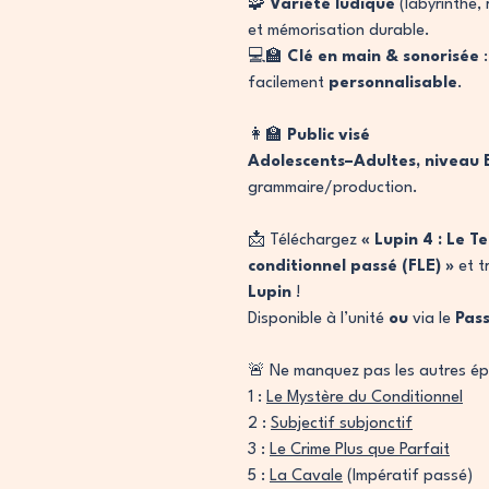
🧩
Variété ludique
(labyrinthe, 
et mémorisation durable.
💻🏫
Clé en main & sonorisée
:
facilement
personnalisable
.
👩‍🏫
Public visé
Adolescents–Adultes, niveau 
grammaire/production.
📩 Téléchargez
« Lupin 4 : Le 
conditionnel passé (FLE) »
et t
Lupin
!
Disponible à l’unité
ou
via le
Pass
🚨
Ne manquez pas les autres épi
1 :
Le Mystère du Conditionnel
2 :
Subjectif subjonctif
3 :
Le Crime Plus que Parfait
5 :
La Cavale
(Impératif passé)