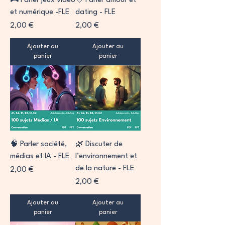
🎮 Parler jeux vidéo
💘 Parler amour et
et numérique -FLE
dating - FLE
Prix
Prix
2,00 €
2,00 €
Ajouter au
Ajouter au
panier
panier
🧠 Parler société,
🌿 Discuter de
médias et IA - FLE
l’environnement et
de la nature - FLE
Prix
2,00 €
Prix
2,00 €
Ajouter au
Ajouter au
panier
panier