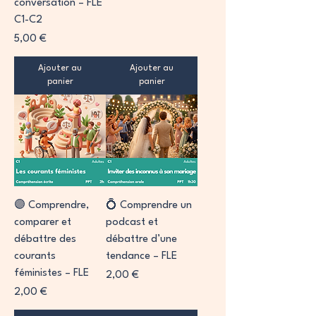
conversation – FLE
C1-C2
Prix
5,00 €
Ajouter au
Ajouter au
panier
panier
🟣 Comprendre,
💍 Comprendre un
comparer et
podcast et
débattre des
débattre d’une
courants
tendance – FLE
féministes – FLE
Prix
2,00 €
Prix
2,00 €