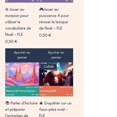
❄️ Jouer au
🎮Jouer au
morpion pour
puissance 4 pour
utiliser le
réviser le lexique
vocabulaire de
de Noël – FLE
Noël – FLE
Prix
0,50 €
Prix
0,50 €
Ajouter au
Ajouter au
panier
panier
Collab
📚 Parler d’histoire
🎄 Enquêter sur un
et préparer
faux père noël –
l’entretien de
FLE