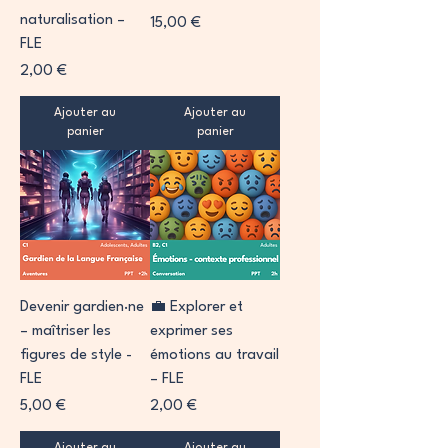
naturalisation –
Prix
15,00 €
FLE
Prix
2,00 €
Ajouter au
Ajouter au
panier
panier
Devenir gardien·ne
💼 Explorer et
– maîtriser les
exprimer ses
figures de style -
émotions au travail
FLE
– FLE
Prix
Prix
5,00 €
2,00 €