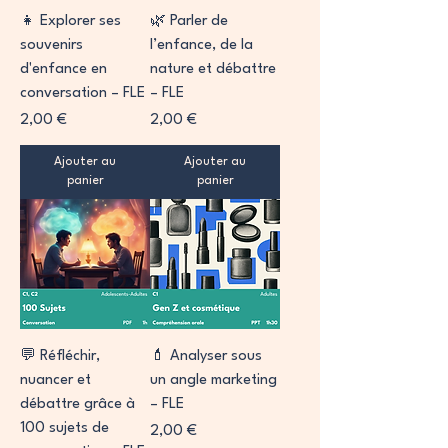
👧 Explorer ses
🌿 Parler de
souvenirs
l’enfance, de la
d'enfance en
nature et débattre
conversation – FLE
– FLE
Prix
Prix
2,00 €
2,00 €
Ajouter au
Ajouter au
panier
panier
💬 Réfléchir,
💄 Analyser sous
nuancer et
un angle marketing
débattre grâce à
– FLE
100 sujets de
Prix
2,00 €