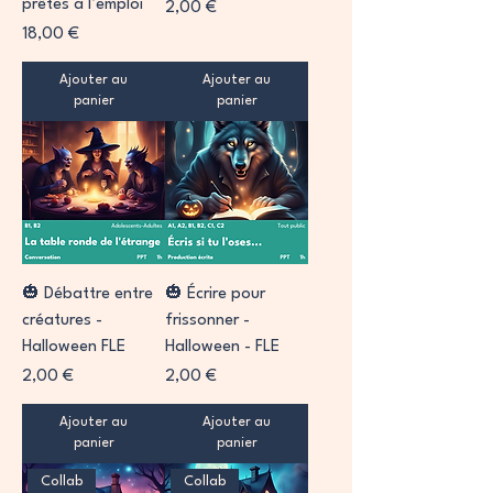
prêtes à l’emploi
Prix
2,00 €
Prix
18,00 €
Ajouter au
Ajouter au
panier
panier
🎃 Débattre entre
🎃 Écrire pour
créatures -
frissonner -
Halloween FLE
Halloween - FLE
Prix
Prix
2,00 €
2,00 €
Ajouter au
Ajouter au
panier
panier
Collab
Collab