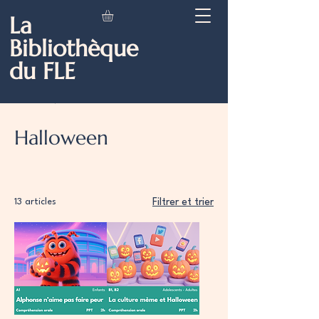
La
Bibliothèque
du FLE
Accueil
Halloween
Halloween
13 articles
Filtrer et trier