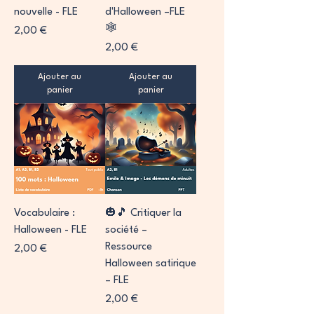
nouvelle - FLE
d'Halloween –FLE
🕸️
Prix
2,00 €
Prix
2,00 €
Ajouter au
Ajouter au
panier
panier
Vocabulaire :
🎃🎵 Critiquer la
Halloween - FLE
société –
Ressource
Prix
2,00 €
Halloween satirique
– FLE
Prix
2,00 €