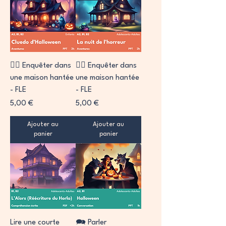
🕵️‍♀️ Enquêter dans
🕵️‍♀️ Enquêter dans
une maison hantée
une maison hantée
- FLE
- FLE
Prix
Prix
5,00 €
5,00 €
Ajouter au
Ajouter au
panier
panier
Lire une courte
🗪 Parler