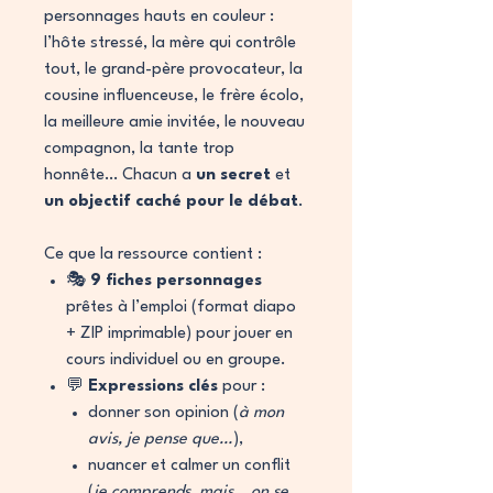
personnages hauts en couleur :
l’hôte stressé, la mère qui contrôle
tout, le grand-père provocateur, la
cousine influenceuse, le frère écolo,
la meilleure amie invitée, le nouveau
compagnon, la tante trop
honnête… Chacun a
un secret
et
un objectif caché pour le débat
.
Ce que la ressource contient :
🎭
9 fiches personnages
prêtes à l’emploi (format diapo
+ ZIP imprimable) pour jouer en
cours individuel ou en groupe.
💬
Expressions clés
pour :
donner son opinion (
à mon
avis, je pense que…
),
nuancer et calmer un conflit
(
je comprends, mais… on se