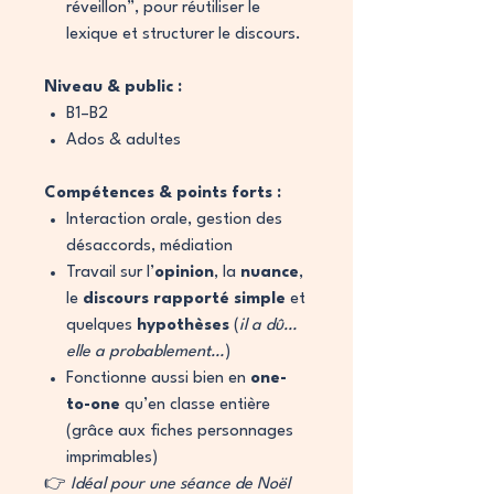
réveillon”, pour réutiliser le
lexique et structurer le discours.
Niveau & public :
B1–B2
Ados & adultes
Compétences & points forts :
Interaction orale, gestion des
désaccords, médiation
Travail sur l’
opinion
, la
nuance
,
le
discours rapporté simple
et
quelques
hypothèses
(
il a dû…
elle a probablement…
)
Fonctionne aussi bien en
one-
to-one
qu’en classe entière
(grâce aux fiches personnages
imprimables)
👉
Idéal pour une séance de Noël