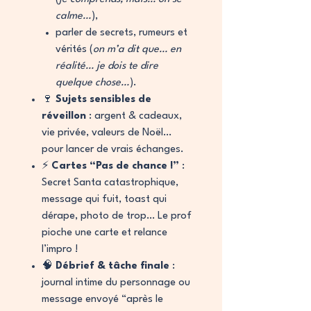
calme…
),
parler de secrets, rumeurs et
vérités (
on m’a dit que… en
réalité… je dois te dire
quelque chose…
).
🍷
Sujets sensibles de
réveillon
: argent & cadeaux,
vie privée, valeurs de Noël…
pour lancer de vrais échanges.
⚡
Cartes “Pas de chance !”
:
Secret Santa catastrophique,
message qui fuit, toast qui
dérape, photo de trop… Le prof
pioche une carte et relance
l’impro !
🧠
Débrief & tâche finale
:
journal intime du personnage ou
message envoyé “après le